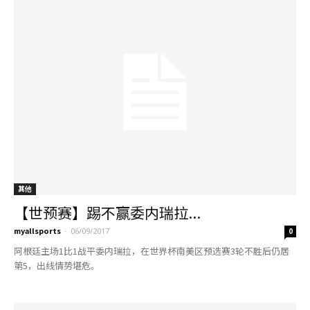
其他
【世预赛】踢不赢委内瑞拉...
myallsports
-
06/09/2017
0
阿根廷主场1比1战平委内瑞拉，在世界杯南美区预选赛3轮不胜后仍居
第5，出线情势堪危。