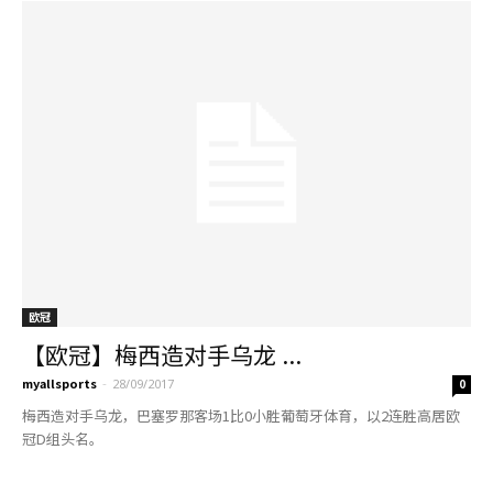
欧冠
【欧冠】梅西造对手乌龙 ...
myallsports
-
28/09/2017
0
梅西造对手乌龙，巴塞罗那客场1比0小胜葡萄牙体育，以2连胜高居欧
冠D组头名。