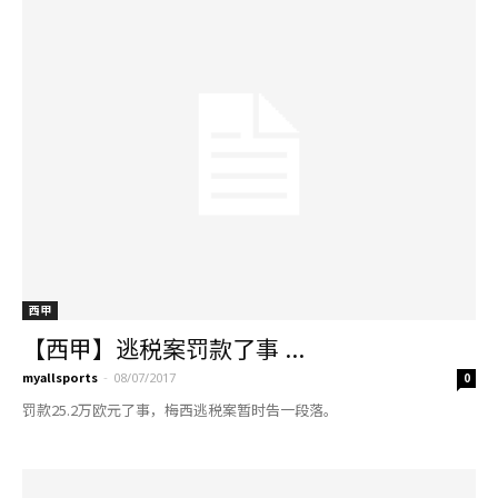
西甲
【西甲】逃税案罚款了事 ...
myallsports
-
08/07/2017
0
罚款25.2万欧元了事，梅西逃税案暂时告一段落。