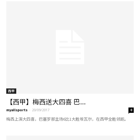
西甲
【西甲】梅西送大四喜 巴...
myallsports
-
20/09/2017
0
梅西上演大四喜，巴塞罗那主场6比1大胜埃瓦尔，在西甲全胜领跑。