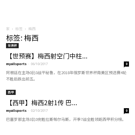
家
标签
梅西
标签: 梅西
世界杯
【世预赛】梅西射空门中柱...
myallsports
-
06/10/2017
0
阿根廷在主场0比0战平秘鲁，在2018年俄罗斯世界杯南美区预选赛4轮
不胜后跌出前五。
西甲
【西甲】梅西2射1传 巴...
myallsports
-
02/10/2017
0
巴塞罗那主场3比0完胜拉斯帕尔马斯，开季7战全胜领跑西甲积分榜。