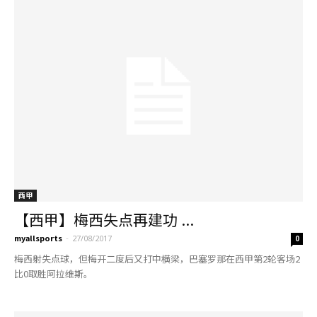
西甲
【西甲】梅西失点再建功 ...
myallsports
-
27/08/2017
0
梅西射失点球，但梅开二度后又打中横梁，巴塞罗那在西甲第2轮客场2
比0取胜阿拉维斯。