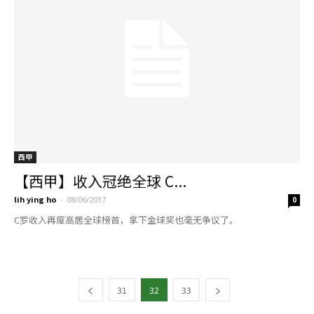
西甲
【西甲】收入冠绝全球 C...
lih ying ho
-
08/06/2017
0
C罗收入再度高居全球榜首，拿下金球奖也毫无争议了。
31
32
33