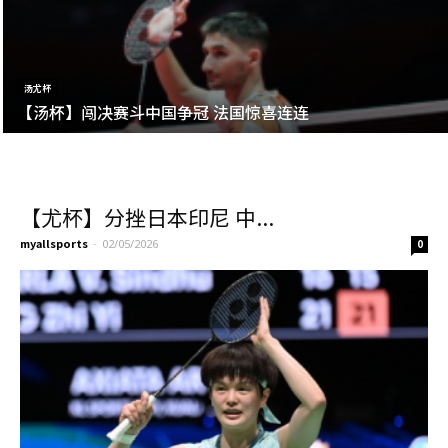
汤尤杯
【汤杯】闯决赛斗中国争冠 法国惊喜连连
【尤杯】分挫日本印尼 中...
myallsports
-
02/05/2026
0