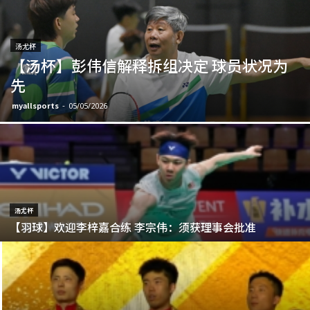
汤尤杯
【汤杯】彭伟信解释拆组决定 球员状况为
先
myallsports
-
05/05/2026
汤尤杯
【羽球】欢迎李梓嘉合练 李宗伟：须获理事会批准