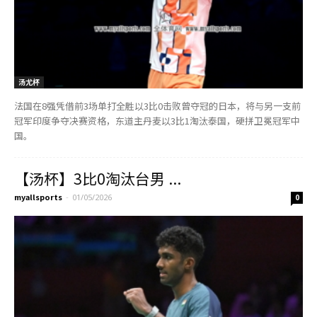
汤尤杯
法国在8强凭借前3场单打全胜以3比0击败曾夺冠的日本，将与另一支前
冠军印度争夺决赛资格，东道主丹麦以3比1淘汰泰国，硬拼卫冕冠军中
国。
【汤杯】3比0淘汰台男 ...
myallsports
-
01/05/2026
0