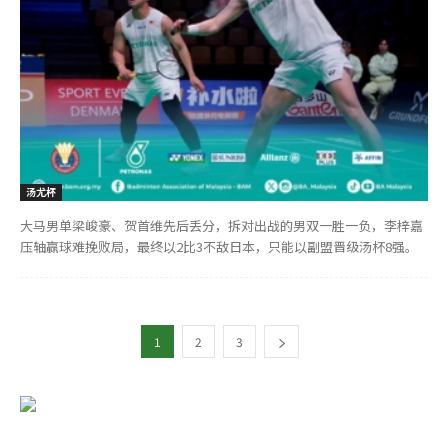
汤尤杯
大马男单梁峻豪、贺首维先后丢分，拆对出战的男双一胜一负，李梓嘉
压轴赢球难挽败局，最终以2比3不敌日本，只能以副盟晋级汤杯8强。
1
2
3