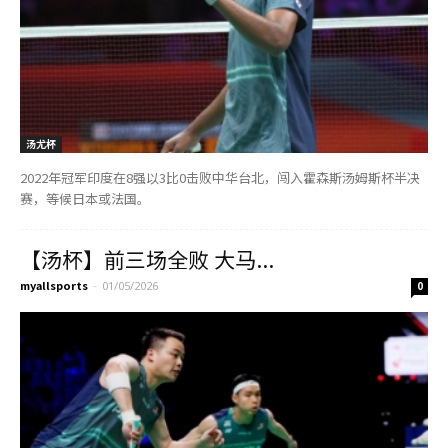
汤尤杯
2022年冠军印度在8强以3比0击败中华台北，闯入霍森斯汤姆斯杯半决
赛，等候日本或法国。
【汤杯】前三场全败 大马...
myallsports
-
01/05/2026
0