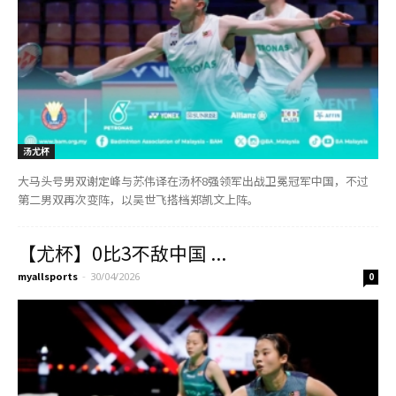
汤尤杯
大马头号男双谢定峰与苏伟译在汤杯8强领军出战卫冕冠军中国，不过
第二男双再次变阵，以吴世飞搭档郑凯文上阵。
【尤杯】0比3不敌中国 ...
myallsports
-
30/04/2026
0