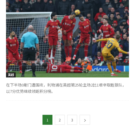
英超
在下半场0射门遭围攻，利物浦在英超第25轮主场2比1艰辛取胜狼队，
以7分优势继续领跑积分榜。
1
2
3