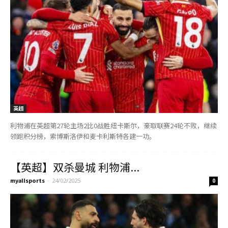
英超
利物浦在英超第27轮主场2比0战胜纽卡斯尔，豪取联赛24轮不败，继续
领跑积分榜，索博斯洛伊和麦卡利斯特各建一功。
【英超】双杀曼城 利物浦...
myallsports
-
24/02/2025
0