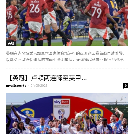
英超
曼联在吉隆坡武吉加里尔国家体育场进行的亚洲巡回赛首战再遭羞辱，
以0比1不敌仓促组队的东南亚全明星队，无缘捧起马来亚银行挑战杯。
【英冠】卢顿两连降至英甲...
myallsports
-
04/05/2025
0