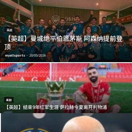
英超
【英超】曼城绝平伯恩茅斯 阿森纳提前登
顶
myallsports
-
20/05/2026
英超
【英超】结束9年红军生涯 萨拉赫今夏离开利物浦