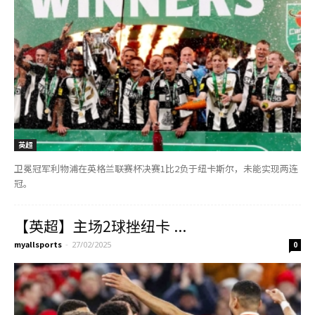
英超
卫冕冠军利物浦在英格兰联赛杯决赛1比2负于纽卡斯尔，未能实现两连
冠。
【英超】主场2球挫纽卡 ...
myallsports
-
27/02/2025
0