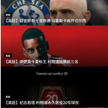
英超
【英超】官宣即刻分道扬镳 马雷斯卡离开切尔西
英超
【英超】伊萨克今夏标王 利物浦独霸前三名
英超
【英超】纪念若塔 利物浦永久退役20号球衣