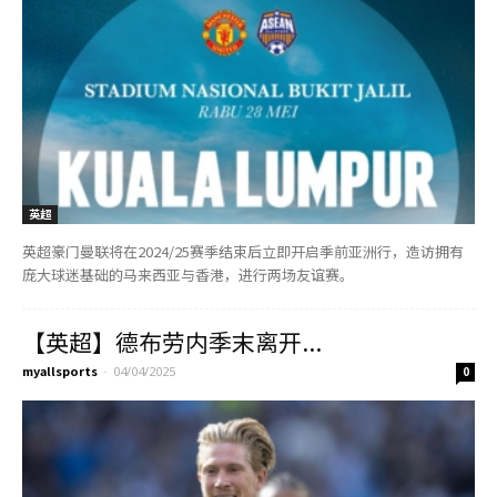
英超
英超豪门曼联将在2024/25赛季结束后立即开启季前亚洲行，造访拥有
庞大球迷基础的马来西亚与香港，进行两场友谊赛。
【英超】德布劳内季末离开...
myallsports
-
04/04/2025
0