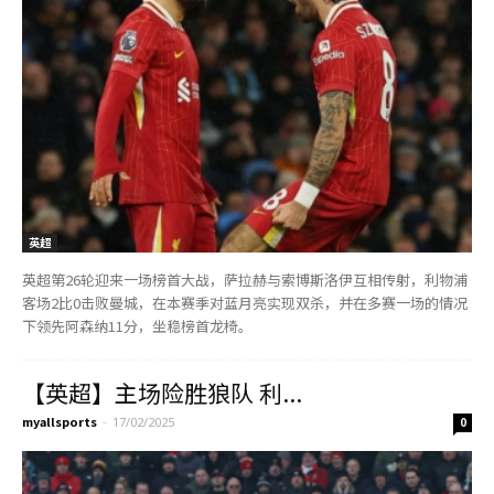
英超
英超第26轮迎来一场榜首大战，萨拉赫与索博斯洛伊互相传射，利物浦
客场2比0击败曼城，在本赛季对蓝月亮实现双杀，并在多赛一场的情况
下领先阿森纳11分，坐稳榜首龙椅。
【英超】主场险胜狼队 利...
myallsports
-
17/02/2025
0