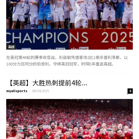
英超
在英冠第46轮的赛季收官战，利兹联凭借客场2比1绝杀普利茅斯，以
100分力压同分的伯恩利，夺得英冠冠军，时隔5年重返英超。
【英超】大胜热刺提前4轮...
myallsports
-
28/04/2025
0