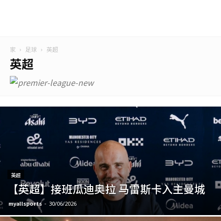
家
足球
英超
英超
英超
【英超】接班瓜迪奥拉 马雷斯卡入主曼城
myallsports
-
30/06/2026