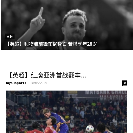
英超
【英超】利物浦前锋车祸身亡 若塔享年28岁
【英超】红魔亚洲首战翻车...
myallsports
-
28/05/2025
0