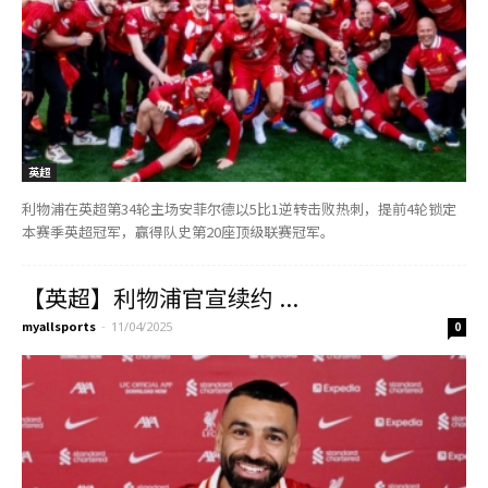
英超
利物浦在英超第34轮主场安菲尔德以5比1逆转击败热刺，提前4轮锁定
本赛季英超冠军，赢得队史第20座顶级联赛冠军。
【英超】利物浦官宣续约 ...
myallsports
-
11/04/2025
0