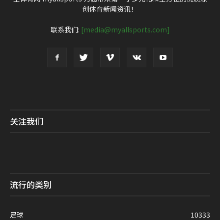
创体育新闻资讯！
联系我们:
[media@myallsports.com]
关注我们
流行的类别
足球
10333