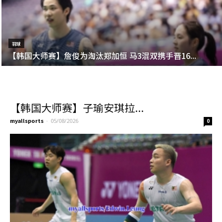
羽球
【韩国大师赛】詹俊为淘汰郑加恒 马3混双携手晋16...
【韩国大师赛】子瑜安琪拉...
myallsports
-
05/08/2026
0