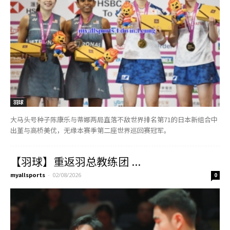
羽球
大马头号种子陈康乐与蒂娜两局直落不敌世界排名第71的日本新组合中
出堇与高桥美优，无缘本赛季第二座世界巡回赛冠军。
【羽球】重返羽总教练团 ...
myallsports
-
02/08/2026
0