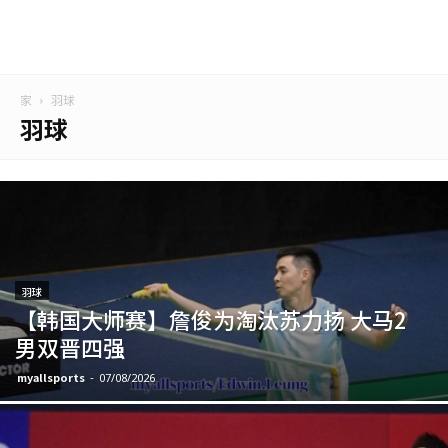
家
羽球
羽球
羽球
【韩国大师赛】詹俊为淘汰苏力扬 大马2
男双晋四强
myallsports
-
07/08/2026