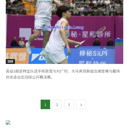
羽球
苦战3局逆转主队选手陈政宽与刘广珩，大马男双新组合谢定峰与戴伟
钦杀进台北羽球公开赛决赛。
1
2
3