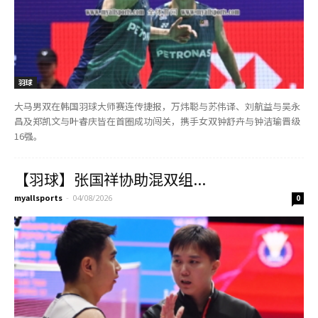
羽球
大马男双在韩国羽球大师赛连传捷报，万炜聪与苏伟译、刘航益与吴永
昌及郑凯文与叶睿庆皆在首圈成功闯关，携手女双钟舒卉与钟洁瑜晋级
16强。
【羽球】张国祥协助混双组...
myallsports
-
04/08/2026
0