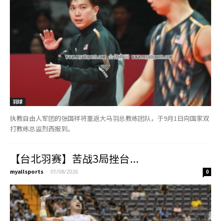
羽球
执教自由人军团的张国祥将重返大马羽总教练团队，于9月1日向国家双
打教练总监烈西报到。
【台北羽赛】苦战3局挫台...
myallsports
-
01/08/2026
0