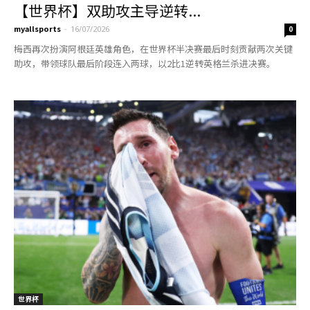
【世界杯】双助攻主导逆转...
myallsports
-
16/07/2026
0
梅西再次扮演阿根廷英雄角色，在世界杯半决赛最后时刻贡献两次关键
助攻，带领球队最后阶段连入两球，以2比1逆转英格兰杀进决赛。
世界杯