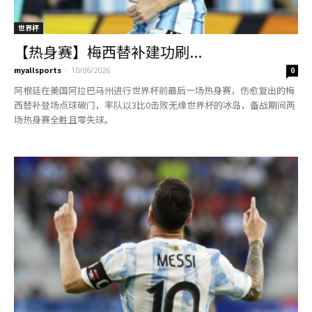
世界杯
【热身赛】梅西替补建功刷...
myallsports
-
10/06/2026
0
阿根廷在美国阿拉巴马州进行世界杯前最后一场热身赛，伤愈复出的梅
西替补登场点球破门，率队以3比0击败无缘世界杯的冰岛，备战期间两
场热身赛全胜且零失球。