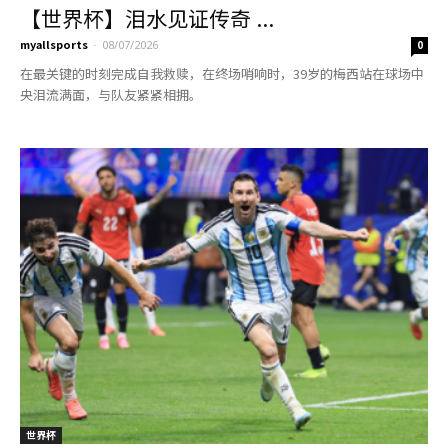
【世界杯】泪水见证传奇 ...
myallsports
-
08/07/2026
0
在最关键的时刻完成自我救赎，在终场哨响时，39岁的梅西站在球场中
央泪流满面，与队友紧紧相拥。
世界杯