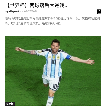
【世界杯】两球落后大逆转...
myallsports
-
08/07/2026
0
落后两球的卫冕冠军阿根廷在世界杯16强经历惊险一役，凭借终场前绝
杀，以3比2逆转淘汰埃及，连续晋级八强。
世界杯