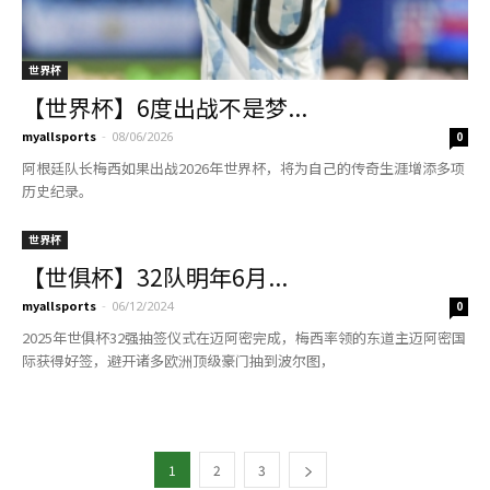
世界杯
【世界杯】6度出战不是梦...
myallsports
-
08/06/2026
0
阿根廷队长梅西如果出战2026年世界杯，将为自己的传奇生涯增添多项
历史纪录。
世界杯
【世俱杯】32队明年6月...
myallsports
-
06/12/2024
0
2025年世俱杯32强抽签仪式在迈阿密完成，梅西率领的东道主迈阿密国
际获得好签，避开诸多欧洲顶级豪门抽到波尔图，
1
2
3