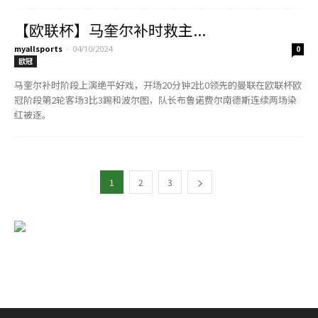
【欧联杯】马奎尔补时救主...
myallsports
-
04/10/2024
0
欧冠
马奎尔补时阶段上演绝平好戏，开场20分钟2比0领先的曼联在欧联杯欧
冠阶段第2轮客场3比3踢和波尔图，队长布鲁诺费尔南德斯连续两场染
红被逐。
1
2
3