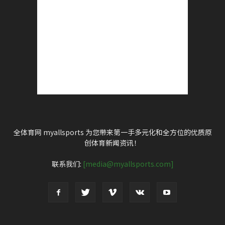
联系我们:
[media@myallsports.com]
关注我们
流行的类别
足球
10333
羽球
9557