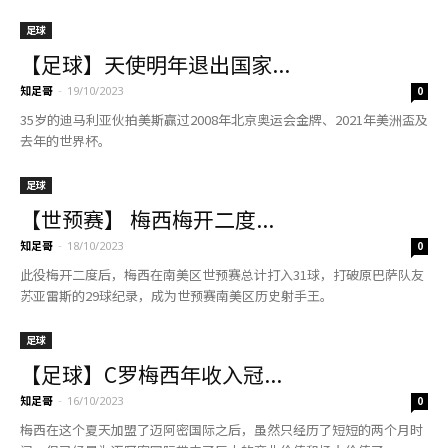
足球
【足球】天使明年退出国家...
知足哥
-
19/10/2023
0
35岁的迪马利亚伙拍美斯赢过2008年北京奥运会金牌、2021年美洲盃及
去年的世界杯。
足球
【世预赛】 梅西梅开二度...
知足哥
-
18/10/2023
0
此役梅开二度后，梅西在南美区世预赛总计打入31球，打破原巴萨队友
苏亚雷斯的29球纪录，成为世预赛南美区历史射手王。
足球
【足球】C罗梅西年收入冠...
知足哥
-
16/10/2023
0
梅西在这个夏天加盟了迈阿密国际之后，虽然只经历了短短的两个月时