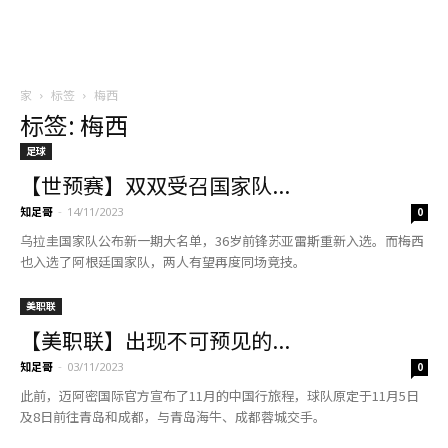
家
标签
梅西
标签: 梅西
足球
【世预赛】双双受召国家队...
知足哥
-
14/11/2023
0
乌拉圭国家队公布新一期大名单，36岁前锋苏亚雷斯重新入选。而梅西
也入选了阿根廷国家队，两人有望再度同场竞技。
美职联
【美职联】出现不可预见的...
知足哥
-
03/11/2023
0
此前，迈阿密国际官方宣布了11月的中国行旅程，球队原定于11月5日
及8日前往青岛和成都，与青岛海牛、成都蓉城交手。