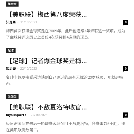
美职联
【美职联】梅西第八度荣获...
知足哥
-
31/10/2023
0
梅西首次获得金球奖是在2009年，此后他连续4年蝉联这一奖项，成为
了金球奖评选历史上首位4次获奖和4连冠的球员。
足球
【足球】记者爆金球奖是梅...
知足哥
-
22/10/2023
0
名帅卡佩罗接受采访谈到自己见过的最有天赋的20岁球员，那就是梅
西。
美职联
【美职联】不敌夏洛特收官...
myallsports
-
22/10/2023
0
迈阿密国际在最后一轮联赛客场0比1不敌夏洛特，各赛事7场不胜，排
在美职联倒数第二。