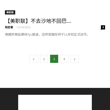
全体育网 myallsports 为您带来第一手多元化和全方位的优质原
创体育新闻资讯！