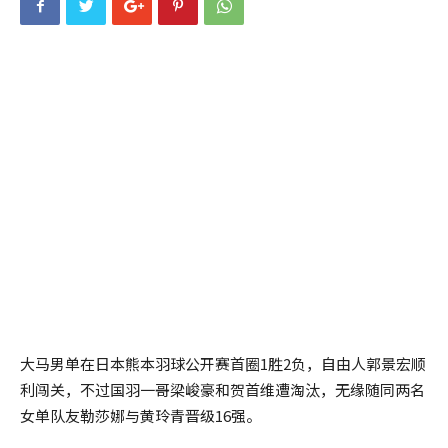
大马男单在日本熊本羽球公开赛首圈1胜2负，自由人郭景宏顺
利闯关，不过国羽一哥梁峻豪和贺首维遭淘汰，无缘随同两名
女单队友勒莎娜与黄玲青晋级16强。