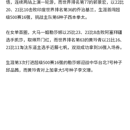
悟，连续两站上演一轮游，而世界排名第77的郭景宏，以22比
20、21比10击败印度世界排名第36的乔治基兰，生涯首闯超
级500赛16强，挑战主队第6种子西本拳太。
在女单首圈，大马一姐勒莎娜以25比23、21比8击败阿塞拜疆
选手凯莎，取得开门红，而世界排名第63的黄玲青以21比16、
21比11淘汰东道主选手近藤七帆，双双成功拿到16强入场券。
生涯第3次打进超级500赛16强的勒莎娜迎战中华台北7号种子
邱品茜，而黄玲青对上加拿大5号种子李文珊。