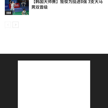
【韩国大师赛】詹俊为挺进8强 3支大马
男双晋级
羽球