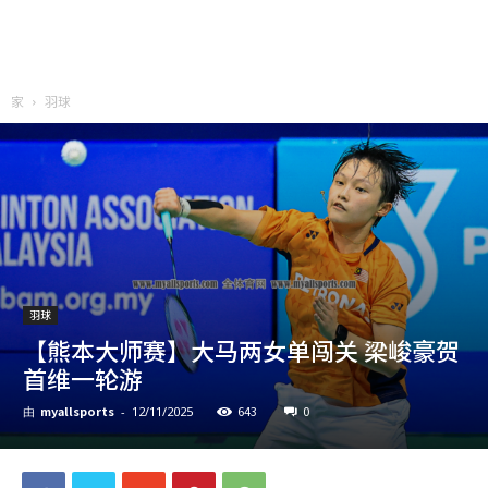
家
羽球
羽球
【熊本大师赛】大马两女单闯关 梁峻豪贺
首维一轮游
myallsports
643
0
由
-
12/11/2025