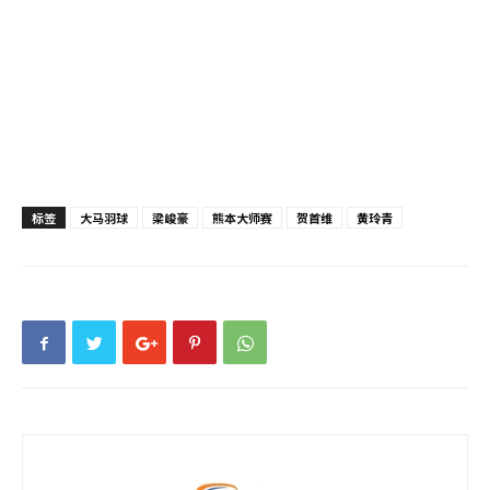
标签
大马羽球
梁峻豪
熊本大师赛
贺首维
黄玲青