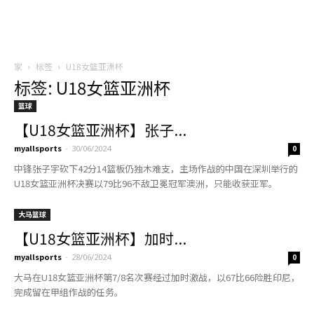
家
标签
U18女篮亚洲杯
标签: U18女篮亚洲杯
篮球
【U18女篮亚洲杯】张子...
myallsports
-
30/06/2024
0
中锋张子宇砍下42分14篮板仍独木难支，主场作战的中国在深圳举行的
U18女篮亚洲杯决赛以79比96不敌卫冕冠军澳洲，只能收获亚军。
大马篮球
【U18女篮亚洲杯】加时...
myallsports
-
28/06/2024
0
大马在U18女篮亚洲杯第7/8名次赛经过加时激战，以67比66险胜印尼，
完成留在甲组作战的任务。