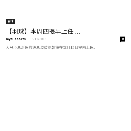
体羽球团体赛在八打灵高原羽球馆掀起战幕。
12
13
14