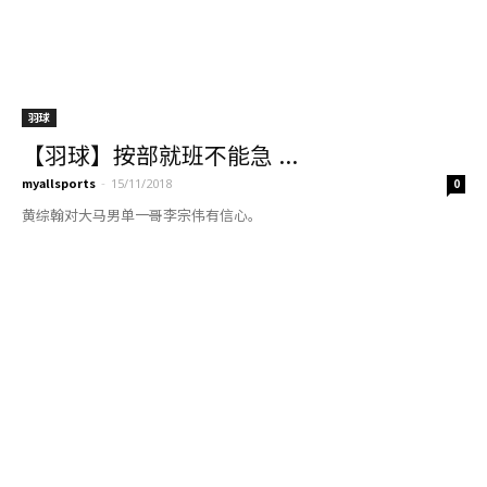
myallsports
-
15/11/2018
0
新任大马羽总教练总监黄综翰展开全新挑战的旅程。
羽球
【羽球】本周四提早上任 ...
myallsports
-
13/11/2018
0