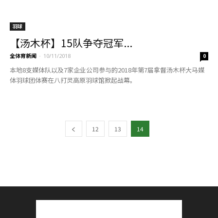
全体育网 myallsports 为您带来第一手多元化和全方位的优质原
创体育新闻资讯！
联系我们:
[media@myallsports.com]
关注我们