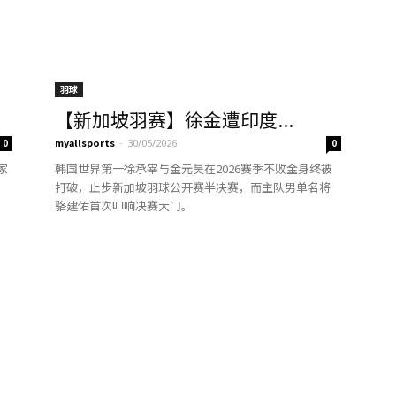
羽球
【新加坡羽赛】徐金遭印度...
myallsports
-
0
30/05/2026
0
家
韩国世界第一徐承宰与金元昊在2026赛季不败金身终被
打破，止步新加坡羽球公开赛半决赛，而主队男单名将
骆建佑首次叩响决赛大门。