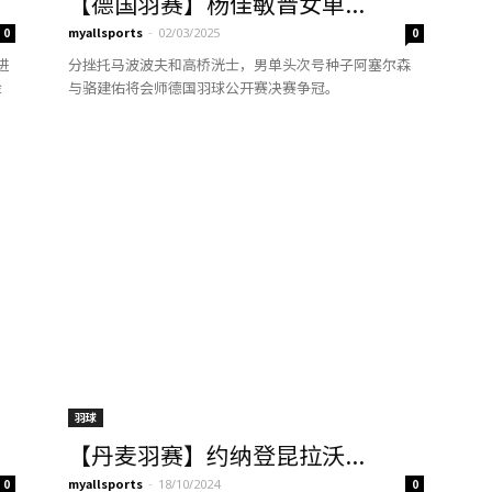
【德国羽赛】杨佳敏晋女单...
myallsports
-
0
02/03/2025
0
进
分挫托马波波夫和高桥洸士，男单头次号种子阿塞尔森
险
与骆建佑将会师德国羽球公开赛决赛争冠。
羽球
【丹麦羽赛】约纳登昆拉沃...
myallsports
-
0
18/10/2024
0