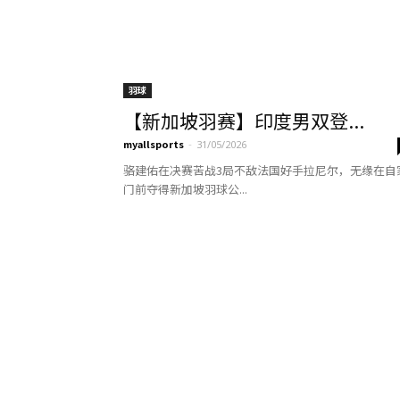
羽球
【新加坡羽赛】印度男双登...
myallsports
-
31/05/2026
骆建佑在决赛苦战3局不敌法国好手拉尼尔，无缘在自
门前夺得新加坡羽球公...