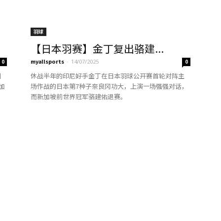
羽球
【日本羽赛】金丁复出骆建...
myallsports
-
0
14/07/2025
0
圳
休战半年的印尼好手金丁在日本羽球公开赛首轮对阵主
加
场作战的日本第7种子奈良冈功大，上演一场强强对话，
而新加坡前世界冠军骆建佑退赛。