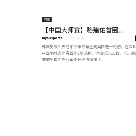
羽球
【中国大师赛】骆建佑首圈...
myallsports
-
16/09/2025
韩国男双世界冠军徐承宰与金元昊险遭一轮游，在深
中国羽球大师赛首圈3局逆胜，惊险挺进16强，不过新
坡前男单世界冠军骆建佑惨遭淘汰。