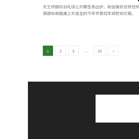
天王杯国际羽毛球公开赛签表出炉，新加坡前世界冠
骆建佑首圈遇上东道主的今年世青冠军胡哲安拦路。
...
1
2
3
10