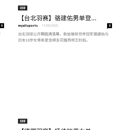
羽球
【台北羽赛】骆建佑男单登...
myallsports
-
0
11/05/2025
0
开
台北羽球公开赛圆满落幕，新加坡前世界冠军骆建佑与
日本18岁女单新星宫崎友花强势称王封后。
羽球