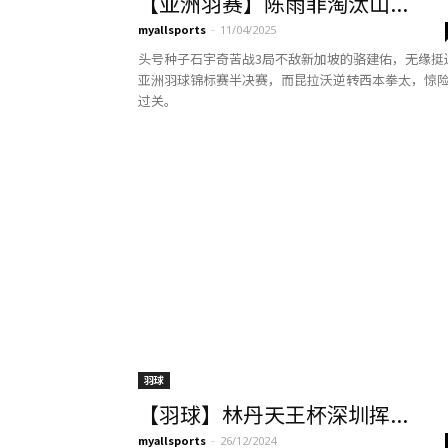
【亚洲羽赛】陈雨菲淘汰山...
myallsports
-
11/04/2025
头号种子石宇奇苦战3局不敌新加坡的骆建佑，无缘挺
亚洲羽球锦标赛半决赛，而昆拉沃逆转西本拳太，惊
过关。
羽球
【羽球】林丹天王杯深圳挥...
myallsports
-
26/12/2024