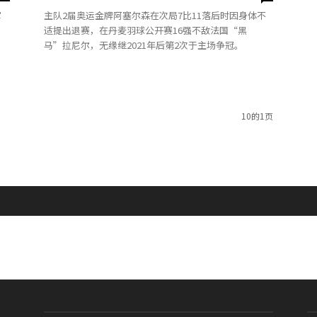
军
主队2届奥运金牌阿塞尔森在次局7比11落后时因身体不
适提出退赛，在丹麦羽球公开赛16强不敌法国“黑
马”拉尼尔，无缘继2021年后第2次于主场争冠。
10的1页