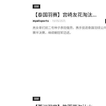
羽球
【泰国羽赛】宫崎友花淘汰...
myallsports
-
16/05/2025
男女单打前二号种子表现强势，携手挺进泰国羽球公
赛半决赛，继续朝冠军迈进。
羽球