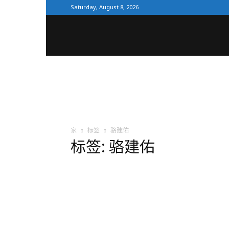
Saturday, August 8, 2026
全
体
育
家
标签
骆建佑
标签: 骆建佑
网