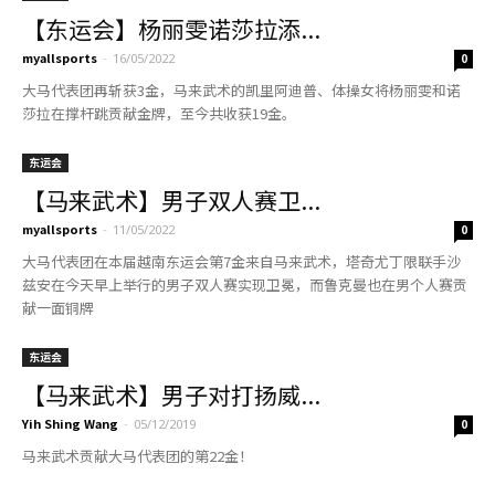
【东运会】杨丽雯诺莎拉添...
myallsports
-
16/05/2022
0
大马代表团再斩获3金，马来武术的凯里阿迪普、体操女将杨丽雯和诺
莎拉在撑杆跳贡献金牌，至今共收获19金。
东运会
【马来武术】男子双人赛卫...
myallsports
-
11/05/2022
0
大马代表团在本届越南东运会第7金来自马来武术，塔奇尤丁限联手沙
兹安在今天早上举行的男子双人赛实现卫冕，而鲁克曼也在男个人赛贡
献一面铜牌
东运会
【马来武术】男子对打扬威...
Yih Shing Wang
-
05/12/2019
0
马来武术贡献大马代表团的第22金！