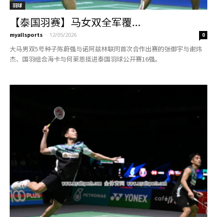
羽球
【泰国羽赛】马女双全军覆...
myallsports
-
12/05/2026
0
大马男双5号种子陈蔚强与诺阿兹林联同首次合作出赛的张御宇与谢炜
杰、国羽组合海卡与何莱恩挺进泰国羽球公开赛16强。