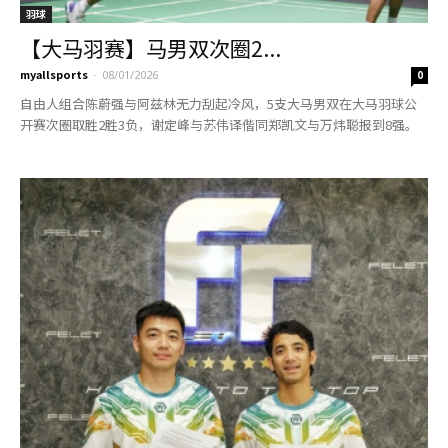
羽球
【大马羽赛】马男双次圈2...
myallsports
-
08/01/2026
0
自由人组合陈蔚强与阿兹林无力刮起冷风，5支大马男双在大马羽球公
开赛次圈取胜2胜3负，谢定峰与苏伟译偕同郑凯文与万炜聪报到8强。