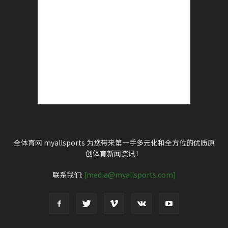
全体育网 myallsports 为您带来第一手多元化和全方位的优质原
创体育新闻资讯！
联系我们:
[media@myallsports.com]