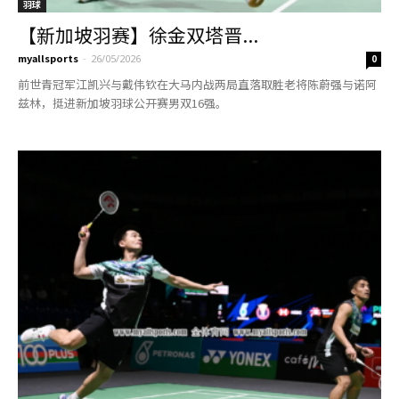
羽球
【新加坡羽赛】徐金双塔晋...
myallsports
-
26/05/2026
0
前世青冠军江凯兴与戴伟钦在大马内战两局直落取胜老将陈蔚强与诺阿
兹林，挺进新加坡羽球公开赛男双16强。