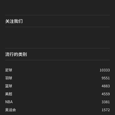
关注我们
流行的类别
足球
10333
羽球
9551
篮球
4883
英超
4559
NBA
3381
奥运会
1572