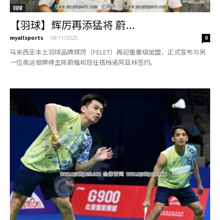
羽球
【羽球】辉厉再添猛将 蔚...
myallsports
-
08/11/2025
0
马来西亚本土羽球品牌辉厉（FELET）再迎重量级加盟，正式宣布与另
一位奥运银牌得主陈蔚强和现任搭档诺阿茲林签约。