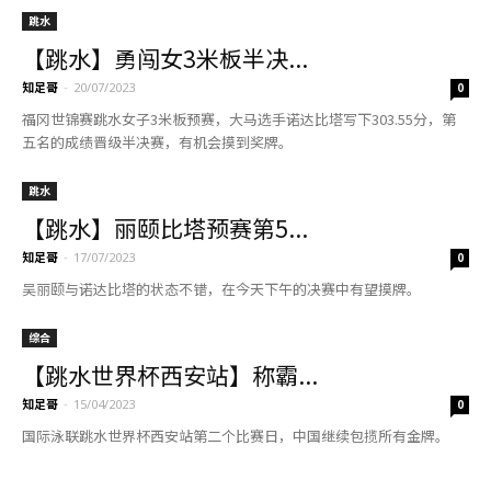
跳水
【跳水】勇闯女3米板半决...
知足哥
-
20/07/2023
0
福冈世锦赛跳水女子3米板预赛，大马选手诺达比塔写下303.55分，第
五名的成绩晋级半决赛，有机会摸到奖牌。
跳水
【跳水】丽颐比塔预赛第5...
知足哥
-
17/07/2023
0
吴丽颐与诺达比塔的状态不错，在今天下午的决赛中有望摸牌。
综合
【跳水世界杯西安站】称霸...
知足哥
-
15/04/2023
0
国际泳联跳水世界杯西安站第二个比赛日，中国继续包揽所有金牌。