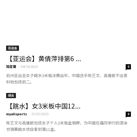
亚运会
【亚运会】黄倩萍排第6 ...
知足哥
-
04/10/2023
0
杭州亚运会女子跳水3米板决赛战毕，中国选手陈艺文、昌雅妮不出意
料地包揽前二。
综合
【跳水】女3米板中国12...
myallsports
-
21/07/2023
0
陈艺文与昌雅妮包揽女子个人3米板金银牌，为中国在福冈举行的游泳
世锦赛跳水项目拿到第11金。