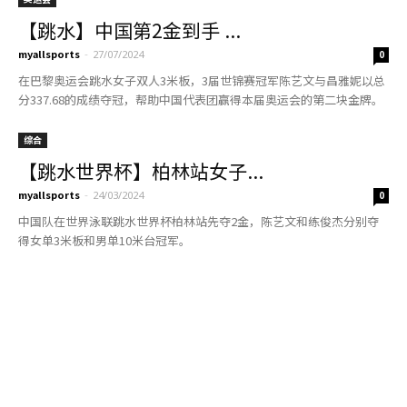
【跳水】中国第2金到手 ...
myallsports
-
27/07/2024
0
在巴黎奥运会跳水女子双人3米板，3届世锦赛冠军陈艺文与昌雅妮以总
分337.68的成绩夺冠，帮助中国代表团赢得本届奥运会的第二块金牌。
综合
【跳水世界杯】柏林站女子...
myallsports
-
24/03/2024
0
中国队在世界泳联跳水世界杯柏林站先夺2金，陈艺文和练俊杰分别夺
得女单3米板和男单10米台冠军。