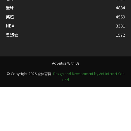
篮球
4884
英超
4559
NBA
3381
奥运会
1572
Advertise With Us
Design and Development by Ant Internet Sdn
© Copyright 2026 全体育网.
Bhd