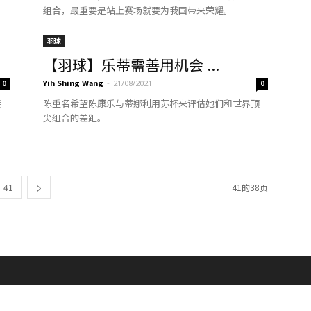
组合，最重要是站上赛场就要为我国带来荣耀。
羽球
【羽球】乐蒂需善用机会 ...
Yih Shing Wang
-
0
21/08/2021
0
接
陈重名希望陈康乐与蒂娜利用苏杯来评估她们和世界顶
尖组合的差距。
41
41的38页