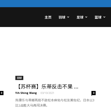
主页
羽球
足球
篮球
羽球
【苏杯赛】乐蒂反击不果 ...
Yih Shing Wang
-
0
03/10/2021
0
，
陈康乐与蒂娜两局不敌松本麻佑与松友美佐纪，日本以3
比1战胜大马再闯决赛。