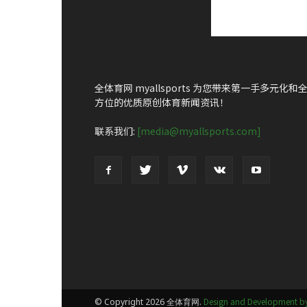
全体育网 myallsports 为您带来第一手多元化和
方位的优质原创体育新闻资讯！
联系我们:
[media@myallsports.com]
Design and Development by
© Copyright 2026 全体育网.