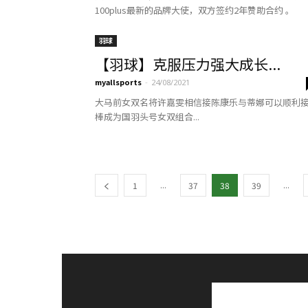
100plus最新的品牌大使，双方签约2年赞助合约 。
羽球
【羽球】克服压力强大成长...
myallsports
-
24/08/2021
大马前女双名将许嘉雯相信接陈康乐与蒂娜可以顺利
棒成为国羽头号女双组合...
...
...
1
37
38
39