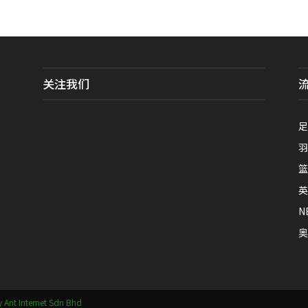
关注我们
全
足
羽
篮
英
N
奥
 Ant Internet Sdn Bhd