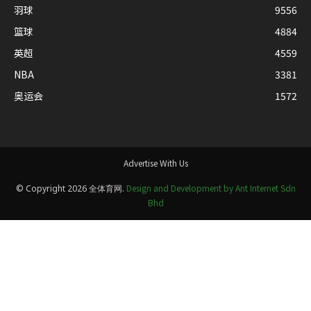
羽球
9556
篮球
4884
英超
4559
NBA
3381
奥运会
1572
Advertise With Us
Design and Development by Ant Internet Sdn
© Copyright 2026 全体育网.
Bhd