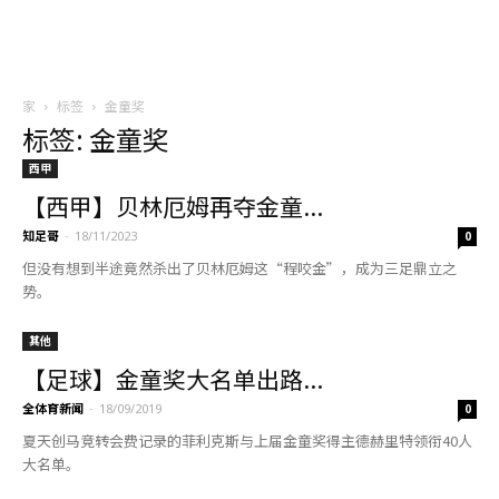
家
标签
金童奖
标签: 金童奖
西甲
【西甲】贝林厄姆再夺金童...
知足哥
-
18/11/2023
0
但没有想到半途竟然杀出了贝林厄姆这“程咬金”，成为三足鼎立之
势。
其他
【足球】金童奖大名单出路...
全体育新闻
-
18/09/2019
0
夏天创马竞转会费记录的菲利克斯与上届金童奖得主德赫里特领衔40人
大名单。