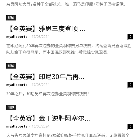
奈良冈功大等7名种子全部过关，唯一落马是印度7号种子巴拉诺伊。
羽球
【全英赛】雅思三度登顶 ...
myallsports
-
17/03/2024
0
在印尼阔别30年再次包办的全英羽球赛男单决赛，约纳登两局直落取胜
队友金丁夺得冠军，而中国混双郑思维与黄雅琼实现卫冕。
羽球
【全英赛】印尼30年后再...
myallsports
-
17/03/2024
0
30年之后，印尼男单再次包办全英羽球赛决赛！
羽球
【全英赛】金丁逆胜阿塞尔...
myallsports
-
16/03/2024
0
大马头号男单李梓嘉打足3局被印度好手拉克什亚森逆转，无缘晋级全