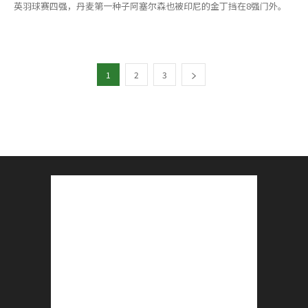
英羽球赛四强，丹麦第一种子阿塞尔森也被印尼的金丁挡在8强门外。
1
2
3