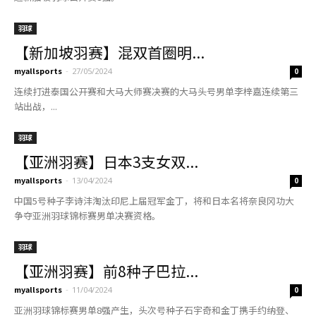
羽球
【新加坡羽赛】混双首圈明...
myallsports
-
27/05/2024
0
连续打进泰国公开赛和大马大师赛决赛的大马头号男单李梓嘉连续第三
站出战，...
羽球
【亚洲羽赛】日本3支女双...
myallsports
-
13/04/2024
0
中国5号种子李诗沣淘汰印尼上届冠军金丁，将和日本名将奈良冈功大
争夺亚洲羽球锦标赛男单决赛资格。
羽球
【亚洲羽赛】前8种子巴拉...
myallsports
-
11/04/2024
0
亚洲羽球锦标赛男单8强产生，头次号种子石宇奇和金丁携手约纳登、