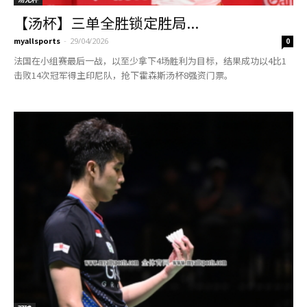
【汤杯】三单全胜锁定胜局...
myallsports
-
29/04/2026
0
法国在小组赛最后一战，以至少拿下4场胜利为目标，结果成功以4比1
击败14次冠军得主印尼队，抢下霍森斯汤杯8强资门票。