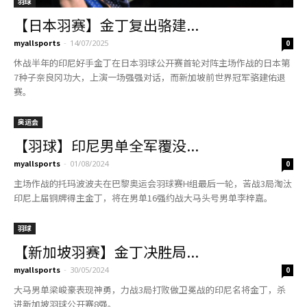
羽球
【日本羽赛】金丁复出骆建...
myallsports
-
14/07/2025
0
休战半年的印尼好手金丁在日本羽球公开赛首轮对阵主场作战的日本第
7种子奈良冈功大，上演一场强强对话，而新加坡前世界冠军骆建佑退
赛。
奥运会
【羽球】印尼男单全军覆没...
myallsports
-
01/08/2024
0
主场作战的托玛波波夫在巴黎奥运会羽球赛H组最后一轮，苦战3局淘汰
印尼上届铜牌得主金丁，将在男单16强约战大马头号男单李梓嘉。
羽球
【新加坡羽赛】金丁决胜局...
myallsports
-
30/05/2024
0
大马男单梁峻豪表现神勇，力战3局打败做卫冕战的印尼名将金丁，杀
进新加坡羽球公开赛8强。