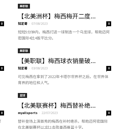
美职联
【北美洲杯】梅西梅开二度...
知足哥
-
0
07/08/2023
0
短短5分钟内，梅西打进一球制造一个乌龙球，帮助迈阿
密国际4比4扳平比分。
美职联
【美职联】梅西球衣销量破...
知足哥
-
0
03/08/2023
0
可见梅西在拿到了2022年卡塔尔世界杯之后，在世界体
育界的地位和人气。
足球
【北美联赛杯】梅西替补绝...
myallsports
-
0
22/07/2023
0
打
替补登场上演首秀的梅西在补时绝杀，帮助迈阿密国际
在北美联赛杯以2比1击败墨西哥蓝十字。