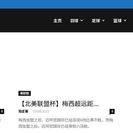
主页
羽球
足球
篮球
美职联
【北美联盟杯】梅西超远距...
知足哥
-
0
16/08/2023
0
别
梅西加盟之前，迈阿密国际已经连续6场比赛不胜，而梅
西加盟之后，迈阿密国际已经豪取六连胜。