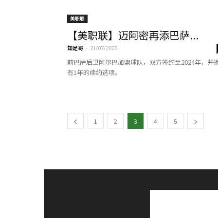
美职联
【美职联】迈阿密再添巴萨...
知足哥
-
21/07/2023
前巴萨后卫阿尔巴加盟球队，双方签约至2024年，并
有1年的续约选项。
1
2
3
4
5