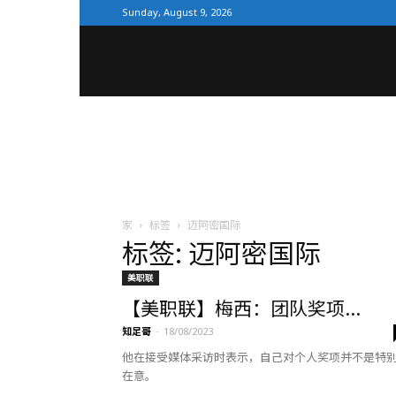
Sunday, August 9, 2026
全
体
育
家
标签
迈阿密国际
标签: 迈阿密国际
网
美职联
【美职联】梅西：团队奖项...
知足哥
-
18/08/2023
他在接受媒体采访时表示，自己对个人奖项并不是特
在意。