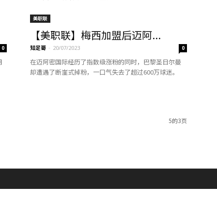
美职联
【美职联】梅西加盟后迈阿...
知足哥
-
0
20/07/2023
0
拥
在迈阿密国际经历了指数级涨粉的同时，巴黎圣日尔曼
却遭遇了断崖式掉粉，一口气失去了超过600万球迷。
5的3页