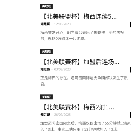
美职联
【北美联盟杯】梅西连续5...
知足哥
-
12/08/2023
梅西非常开心，朝向看台做出了蜘蛛侠手势的庆祝手
势，现场2万球迷一片沸腾。
美职联
【北美联赛杯】加盟后连场...
知足哥
-
03/08/2023
正是梅西的存在，迈阿密国际这支鱼腩部队发生了质
变。
美职联
【北美联赛杯】梅西2射1...
知足哥
-
26/07/2023
加盟迈阿密国际之后，梅西仅仅出场了55分钟就已经
入了3球，事实上他只用了23分钟就打入了3球。