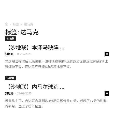
家
标签
达马克
标签: 达马克
沙地联
【沙地联】本泽马缺阵 ...
知足哥
-
08/12/2023
0
吉达联合输球后无缘豪取一波各项赛事的4连胜以及无缘连续6场各项比
赛保持不败，而达马克连续6场各项比赛不败。
沙地联
【沙地联】内马尔球荒 ...
知足哥
-
22/09/2023
0
榜首易主了，吉达联合拿到这3分后总积分是18分，超越了17分的利雅
得新月，登上了榜首位置。