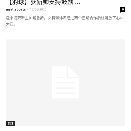
【羽球】获新帅支持鼓励 ...
myallsports
-
16/06/2020
0
迎来混双新主帅鲍鲁斯，女将赖沛君经过两个星期合作后让她放下心中
大石。
羽球