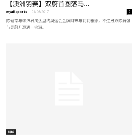
【澳洲羽赛】双蔚首圈落马...
myallsports
-
21/06/2017
0
陈健铭与赖沛君淘汰里约奥运会金牌阿末与莉莉雅娜，不过男双陈蔚强
与吴蔚升遭遇一轮游。
羽球