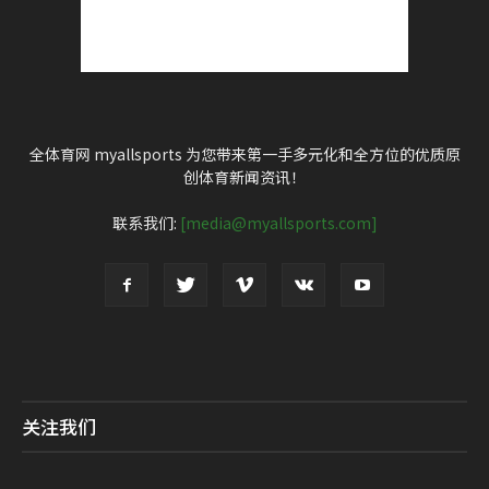
全体育网 myallsports 为您带来第一手多元化和全方位的优质原
创体育新闻资讯！
联系我们:
[media@myallsports.com]
关注我们