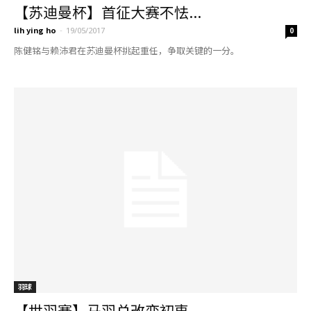
【苏迪曼杯】首征大赛不怯...
lih ying ho
-
19/05/2017
0
陈健铭与赖沛君在苏迪曼杯挑起重任，争取关键的一分。
羽球
【世羽赛】马羽总改变初衷...