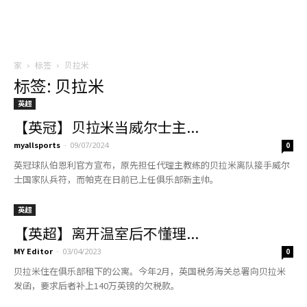
家
标签
贝拉米
标签: 贝拉米
英超
【英冠】贝拉米当威尔士主...
myallsports
-
09/07/2024
0
英冠球队伯恩利官方宣布，原先担任代理主教练的贝拉米离队接手威尔
士国家队兵符，而帕克在日前已上任俱乐部新主帅。
英超
【英超】离开温室后不懂理...
MY Editor
-
03/04/2023
0
贝拉米住在俱乐部租下的公寓。今年2月，英国税务海关总署向贝拉米
发函，要求后者补上140万英镑的欠税款。