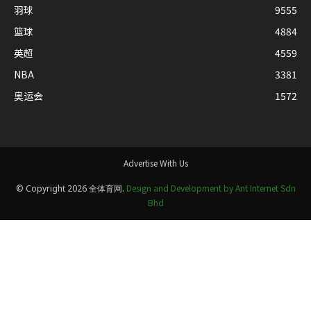
羽球
9555
篮球
4884
英超
4559
NBA
3381
奥运会
1572
Advertise With Us
Design and Development by Ant Internet Sdn
© Copyright 2026 全体育网.
Bhd