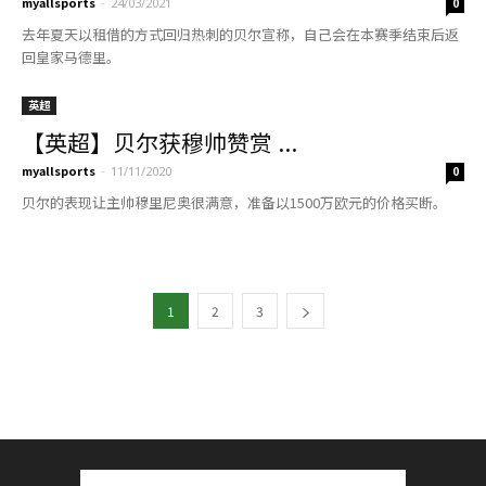
myallsports
-
24/03/2021
0
去年夏天以租借的方式回归热刺的贝尔宣称，自己会在本赛季结束后返
回皇家马德里。
英超
【英超】贝尔获穆帅赞赏 ...
myallsports
-
11/11/2020
0
贝尔的表现让主帅穆里尼奥很满意，准备以1500万欧元的价格买断。
1
2
3