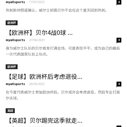
myallsports
-
17/07/2021
0
热刺新帅努诺确认，威尔士前锋贝尔不会在这个夏天回到热刺。
欧洲杯
【欧洲杯】贝尔4战0球 ...
myallsports
-
27/06/2021
0
身为威尔士队长的贝尔首发打满全场，可是表现平平，或为自己的最后
一次代表国家队划上句点。
欧洲杯
【足球】欧洲杯后考虑退役...
myallsports
-
26/05/2021
0
在今夏代表威尔士参加欧洲杯后，贝尔或许会考虑退役，然后专业打高
尔夫球。
英超
【英超】贝尔踢完这季就走...