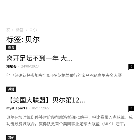
家
标签
贝尔
标签: 贝尔
综合
离开足坛不到一年 大...
知足哥
-
24/06/2023
0
他已经确认将参加今年9月在英格兰举行的宝马PGA高尔夫名人赛。
其他
【美国大联盟】贝尔第12...
myallsports
-
06/11/2022
0
贝尔在加时战伤停补时阶段帮助洛杉矶FC绝平，把比赛带入点球战，成
功击败费城联合，赢得队史首个美国职业足球大联盟（MLS）冠军。
其他