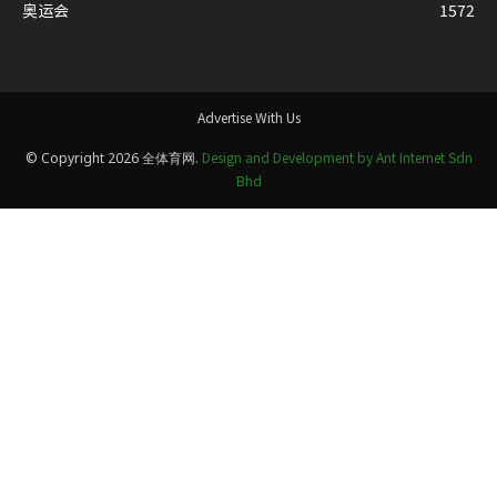
奥运会
1572
Advertise With Us
Design and Development by Ant Internet Sdn
© Copyright 2026 全体育网.
Bhd