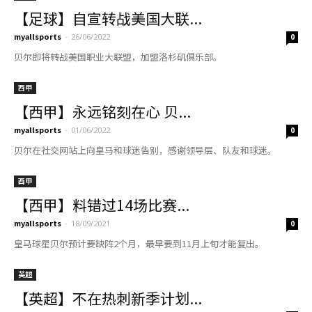
【足球】自宣转战美国大联...
myallsports
-
26/06/2022
0
贝尔即将转战美国职业大联盟，加盟洛杉矶俱乐部。
西甲
【西甲】永远铭刻在心 贝...
myallsports
-
01/06/2022
0
贝尔在社交网站上向皇马和球迷告别，感谢领导层、队友和球迷。
西甲
【西甲】料错过14场比赛...
myallsports
-
18/09/2021
0
皇马球星贝尔预计要缺阵2个月，最早要到11月上旬才能复出。
英超
【英超】不在热刺新季计划...