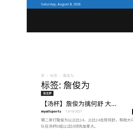
Saturday, August 8, 2026
全
体
育
家
标签
詹俊为
标签: 詹俊为
网
汤尤杯
【汤杯】詹俊为擒何舒 大...
myallsports
-
13/10/2021
第二单打詹俊为以21比14、21比14击败何舒，帮助大
队在汤杯D组以2比0领先加拿大。