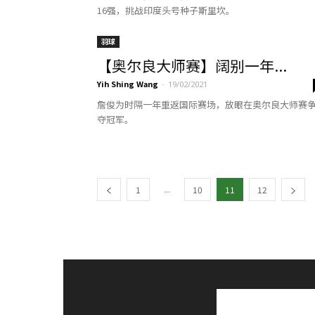
16强，挑战印度头号种子斯里坎。
羽球
【奥尔良大师赛】阔别一年...
Yih Shing Wang
-
19/02/2021
詹俊为时隔一年重返国际赛场，放眼在奥尔良大师赛
夺冠军。
...
1
10
11
12