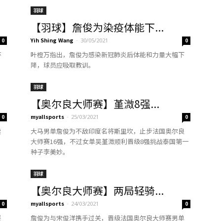
羽球
【羽球】詹俊为染疫体能下...
Yih Shing Wang
-
0
30/05/2021
0
杯
叶橙万指出，詹俊为感染新冠肺炎后体能和力量大幅下
降，球员应吸取教训。
羽球
【奥尔良大师赛】堇溦8强...
myallsports
-
0
25/03/2021
0
续
大马男单詹俊为不敌印度名将斯里坎，止步法国奥尔良
大师赛16强，不过女单吴堇溦顺利晋级8强挑战泰国第一
种子李美妙。
羽球
【奥尔良大师赛】两局轻骑...
myallsports
-
0
24/03/2021
0
赛
詹俊为与宋俊洋携手过关，晋级法国奥尔良大师赛男单