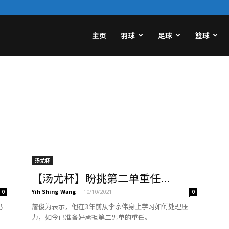
主页
羽球
足球
篮球
汤尤杯
【汤尤杯】盼挑第二单重任...
Yih Shing Wang
-
0
10/10/2021
0
马
詹俊为表示，他在3年前从李宗伟身上学习如何处理压
力，如今已准备好承担第二男单的重任。