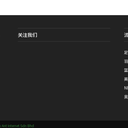
关注我们
全
足
羽
篮
英
N
奥
 Ant Internet Sdn Bhd