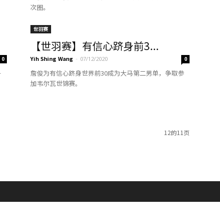
次圈。
世羽赛
【世羽赛】有信心跻身前3...
Yih Shing Wang
-
0
07/12/2020
0
争
詹俊为有信心跻身世界前30成为大马第二男单，争取参
加韦尔瓦世锦赛。
12的11页