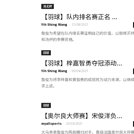
汤尤杯
【羽球】队内排名赛正名 ...
Yih Shing Wang
-
21/08/2021
詹俊为希望在队内排名赛证明自己的价值，以取得苏
和汤杯的参赛资格。
羽球
【羽球】梓嘉智勇夺冠添动...
Yih Shing Wang
-
05/04/2021
詹俊为将李梓嘉和黄智勇的成就视为动力来源，以继
求上进。
羽球
【奥尔良大师赛】宋俊洋负...
myallsports
-
25/03/2021
大马男单詹俊为两局横扫对手，晋级法国奥尔良大师