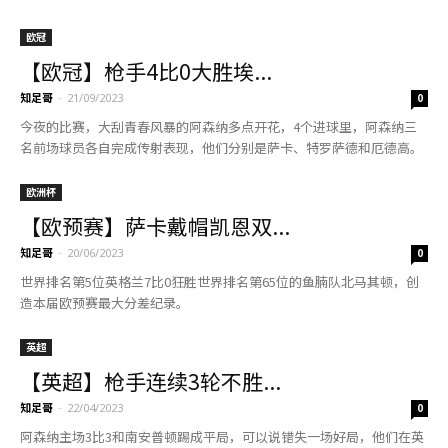
欧冠
【欧冠】枪手4比0大胜埃...
知足哥
-
21/09/2023
0
今夜的比赛，大刮青春风暴的阿森纳多点开花，4个进球里，阿森纳三
名前场球员各自完成传射表现，他们分别是萨卡、特罗萨德和厄德高。
欧洲杯
【欧预赛】萨卡戴帽凯恩双...
知足哥
-
20/06/2023
0
世界排名第5位英格兰7比0狂胜世界排名第65位的鱼腩队北马其顿，创
造本届欧预赛最大分差纪录。
英超
【英超】枪手连续3轮不胜...
知足哥
-
22/04/2023
0
阿森纳主场3比3和南安普顿踢成平局，可以说错失一场好局，他们在英