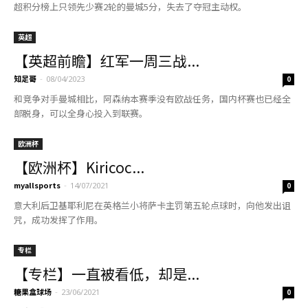
超积分榜上只领先少赛2轮的曼城5分，失去了夺冠主动权。
英超
【英超前瞻】红军一周三战...
知足哥
-
08/04/2023
0
和竞争对手曼城相比，阿森纳本赛季没有欧战任务，国内杯赛也已经全
部脱身，可以全身心投入到联赛。
欧洲杯
【欧洲杯】Kiricoc...
myallsports
-
14/07/2021
0
意大利后卫基耶利尼在英格兰小将萨卡主罚第五轮点球时，向他发出诅
咒，成功发挥了作用。
专栏
【专栏】一直被看低，却是...
糖果盒球场
-
23/06/2021
0