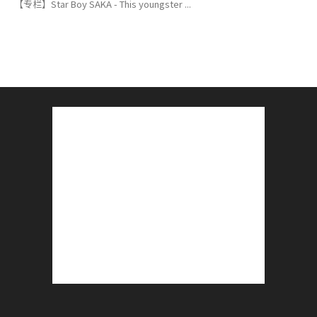
【专栏】Star Boy SAKA - This youngster ...