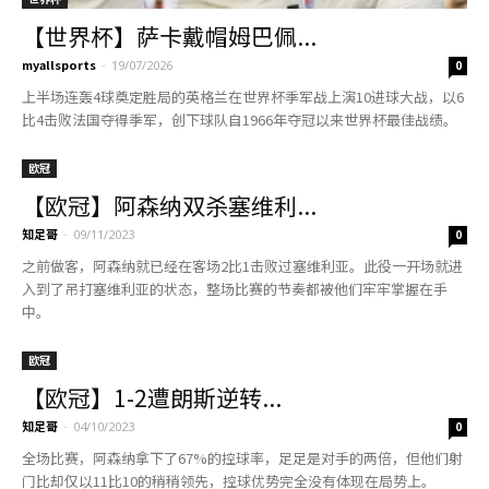
【世界杯】萨卡戴帽姆巴佩...
myallsports
-
19/07/2026
0
上半场连轰4球奠定胜局的英格兰在世界杯季军战上演10进球大战，以6
比4击败法国夺得季军，创下球队自1966年夺冠以来世界杯最佳战绩。
欧冠
【欧冠】阿森纳双杀塞维利...
知足哥
-
09/11/2023
0
之前做客，阿森纳就已经在客场2比1击败过塞维利亚。此役一开场就进
入到了吊打塞维利亚的状态，整场比赛的节奏都被他们牢牢掌握在手
中。
欧冠
【欧冠】1-2遭朗斯逆转...
知足哥
-
04/10/2023
0
全场比赛，阿森纳拿下了67%的控球率，足足是对手的两倍，但他们射
门比却仅以11比10的稍稍领先，控球优势完全没有体现在局势上。