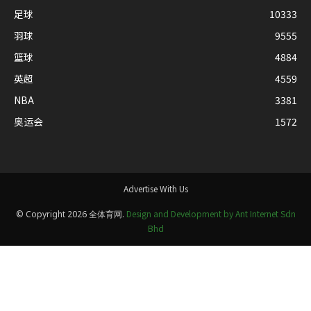
足球
10333
羽球
9555
篮球
4884
英超
4559
NBA
3381
奥运会
1572
Advertise With Us
Design and Development by Ant Internet Sdn
© Copyright 2026 全体育网.
Bhd