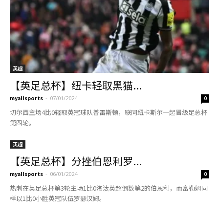
英超
【英足总杯】纽卡轻取黑猫...
myallsports
-
07/01/2024
0
切尔西主场4比0轻取英冠球队普雷斯顿，联同纽卡斯尔一起晋级足总杯
第四轮。
英超
【英足总杯】分挫伯恩利罗...
myallsports
-
06/01/2024
0
热刺在英足总杯第3轮主场1比0淘汰英超倒数第2的伯恩利，而富勒姆同
样以1比0小胜英冠队伍罗瑟汉姆。