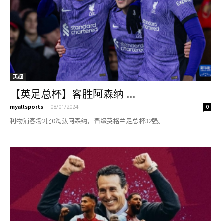
英超
【英足总杯】客胜阿森纳 ...
myallsports
-
08/01/2024
0
利物浦客场2比0淘汰阿森纳，晋级英格兰足总杯32强。