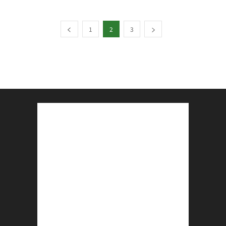
1
2
3