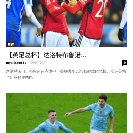
英超
【英足总杯】达洛特布鲁诺...
myallsports
-
09/01/2024
0
达洛特破门、布鲁诺造点命中，曼联客场2比0战胜维冈竞技，挺进英格
兰足总杯第四轮。