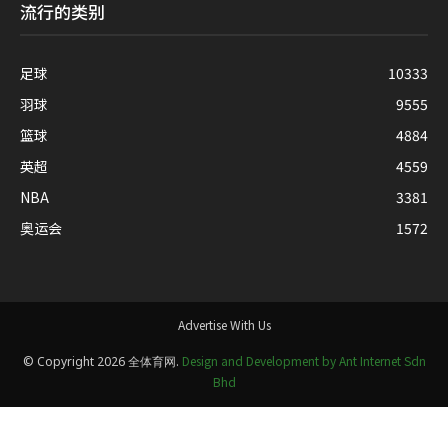
流行的类别
足球
10333
羽球
9555
篮球
4884
英超
4559
NBA
3381
奥运会
1572
Advertise With Us
Design and Development by Ant Internet Sdn
© Copyright 2026 全体育网.
Bhd