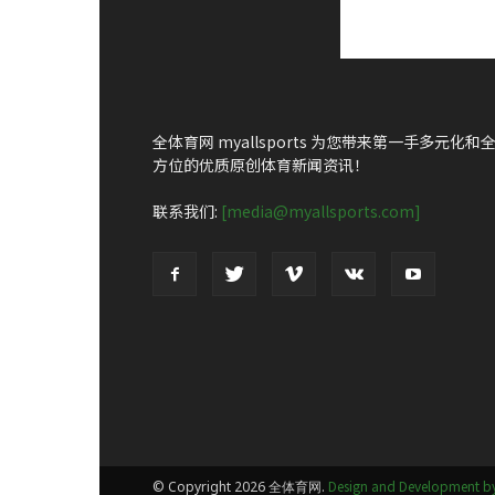
全体育网 myallsports 为您带来第一手多元化和
方位的优质原创体育新闻资讯！
联系我们:
[media@myallsports.com]
Design and Development by
© Copyright 2026 全体育网.