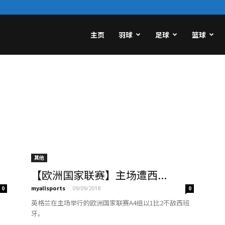
主页
羽球
足球
篮球
其他
【欧洲国家联赛】主场遭西...
myallsports
-
0
09/09/2018
0
。
英格兰在主场举行的欧洲国家联赛A4组以1比2不敌西班
牙。