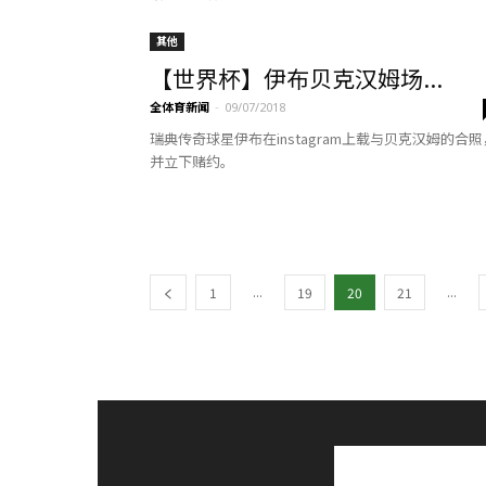
其他
【世界杯】伊布贝克汉姆场...
全体育新闻
-
09/07/2018
瑞典传奇球星伊布在instagram上载与贝克汉姆的合照
并立下赌约。
...
...
1
19
20
21