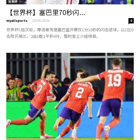
世界杯
【世界杯】塞巴里70秒闪...
myallsports
-
20/06/2026
0
世界杯C组次轮，摩洛哥凭借塞巴里开赛仅1分10秒的闪击进球，以1比0
击败苏格兰，2战1胜1平积4分，暂时登上小组榜首。