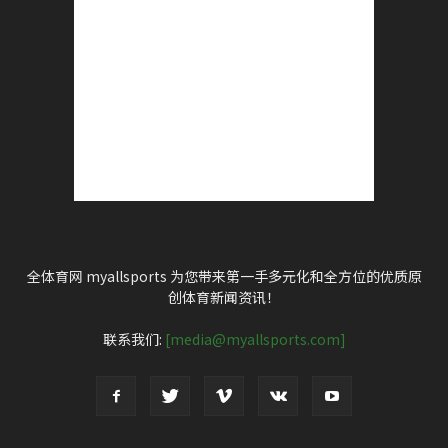
全体育网 myallsports 为您带来第一手多元化和全方位的优质原
创体育新闻资讯！
联系我们:
[media@myallsports.com]