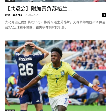
【共运会】附加赛负苏格兰...
myallsports
-
29/07/2026
0
大马男篮在附加赛以16比21败给东道主苏格兰，无缘晋级格拉斯哥共运
会3人篮球赛半决赛，错失争夺奖牌的机会。