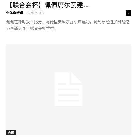
【联合会杯】佩佩席尔瓦建...
全体育新闻
-
02/07/2017
0
佩佩在补时扳平比分，阿德里安席尔瓦点球建功，葡萄牙经过加时战逆
转墨西哥夺得联合会杯季军。
其他