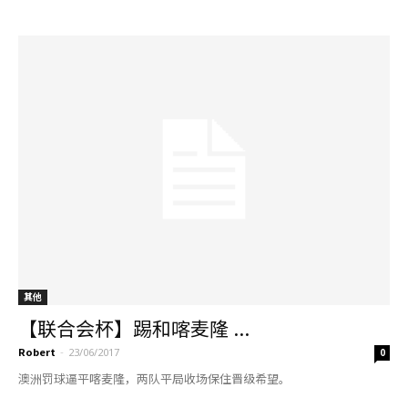
其他
【联合会杯】踢和喀麦隆 ...
Robert
-
23/06/2017
0
澳洲罚球逼平喀麦隆，两队平局收场保住晋级希望。