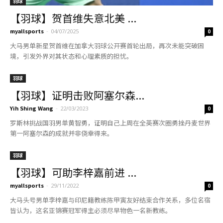
羽球
【羽球】贺首维失意北美 ...
myallsports
-
04/07/2025
0
大马男单新星贺首维在加拿大羽球公开赛首轮出局，再次未能突破困
境，引发外界对其状态和心理素质的担忧。
羽球
【羽球】证明击败阿塞尔森...
Yih Shing Wang
-
22/03/2023
0
罗斯林挑战国羽男单黄智勇，证明自己上周在全英赛次圈勇挫丹麦世界
第一阿塞尔森的成就并非侥幸得来。
羽球
【羽球】可助李梓嘉前进 ...
myallsports
-
29/11/2022
0
大马头号男单李梓嘉与印尼籍教练陈甲寅友好结束合作关系，多位名宿
皆认为，这名亚锦赛冠军得主必须尽早物色一名新教练。