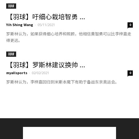
羽球
【羽球】吁细心栽培智勇 ...
Yih Shing Wang
-
05/11/2021
0
罗斯林认为，如果获得细心培养和照顾，他相信黄智勇可以比李梓嘉走
得更远。
羽球
【羽球】罗斯林建议换帅 ...
myallsports
-
02/02/2021
0
罗斯林认为，李梓嘉回归到米斯本麾下有助于备战东京奥运会。