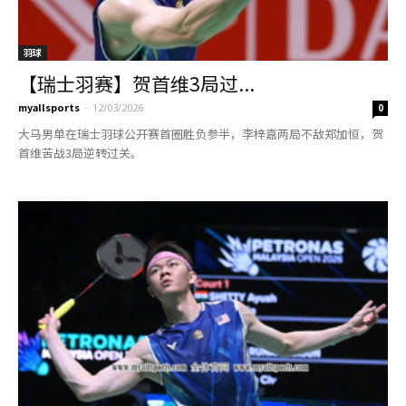
羽球
【瑞士羽赛】贺首维3局过...
myallsports
-
12/03/2026
0
大马男单在瑞士羽球公开赛首圈胜负参半，李梓嘉两局不敌郑加恒，贺
首维苦战3局逆转过关。