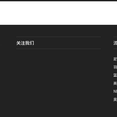
关注我们
全
足
羽
篮
英
N
奥