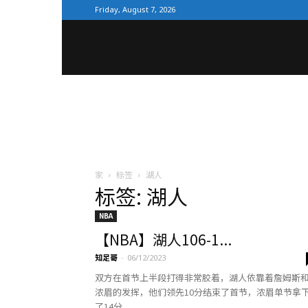
Friday, August 7, 2026
全
体
育
家
标签
湖人
标签: 湖人
网
NBA
【NBA】湖人106-1...
知足哥
-
06/12/2023
双方在首节上半段打得非常胶着，湖人依靠着詹姆斯
浓眉的发挥，他们领先10分结束了首节，浓眉单节拿
了14分。