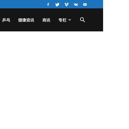
乒乓
健康资讯
商讯
专栏