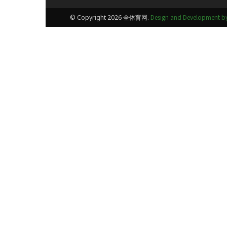
Design and Development by
© Copyright 2026 全体育网.