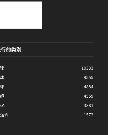
流行的类别
球
10333
球
9555
球
4884
超
4559
BA
3381
运会
1572