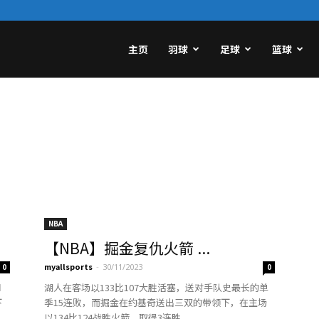
主页
羽球
足球
篮球
NBA
【NBA】掘金复仇火箭 ...
myallsports
-
0
30/11/2023
0
和
湖人在客场以133比107大胜活塞，送对手队史最长的单
下
季15连败，而掘金在约基奇送出三双的带领下，在主场
以134比124战胜火箭，取得3连胜。