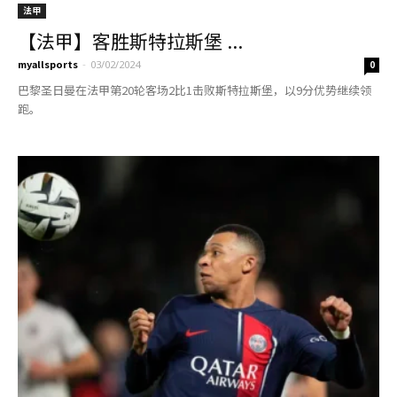
法甲
【法甲】客胜斯特拉斯堡 ...
myallsports
-
03/02/2024
0
巴黎圣日曼在法甲第20轮客场2比1击败斯特拉斯堡，以9分优势继续领
跑。