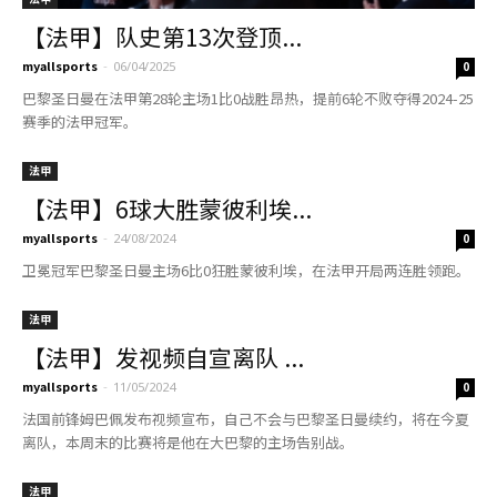
【法甲】队史第13次登顶...
myallsports
-
06/04/2025
0
巴黎圣日曼在法甲第28轮主场1比0战胜昂热，提前6轮不败夺得2024-25
赛季的法甲冠军。
法甲
【法甲】6球大胜蒙彼利埃...
myallsports
-
24/08/2024
0
卫冕冠军巴黎圣日曼主场6比0狂胜蒙彼利埃，在法甲开局两连胜领跑。
法甲
【法甲】发视频自宣离队 ...
myallsports
-
11/05/2024
0
法国前锋姆巴佩发布视频宣布，自己不会与巴黎圣日曼续约，将在今夏
离队，本周末的比赛将是他在大巴黎的主场告别战。
法甲