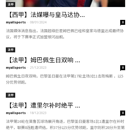
法甲
【西甲】法媒曝与皇马达协...
myallsports
-
08/01/2024
0
法国媒体消息指出，法国超级巨星姆巴佩已经和皇家马德里达成最终协
议，将于下赛季正式加盟银河战舰。
法甲
【法甲】姆巴佩生日双响 ...
myallsports
-
21/12/2023
0
姆巴佩生日夜双响，巴黎圣日曼在法甲第17轮主场3比1击败梅斯 ，以5
分优势领跑。
法甲
【法甲】遭里尔补时绝平 ...
myallsports
-
18/12/2023
0
法甲第16轮在莫鲁瓦球场展开角逐，巴黎圣日曼客场1比1遭里尔在补时
绝平，联赛8连胜遭终结，积37分以5分优势领跑，里尔则积28分升至第