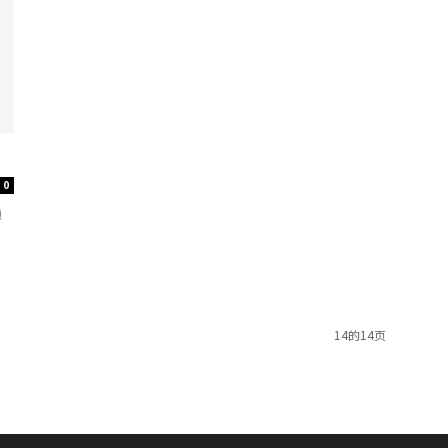
0
赖
14的14页