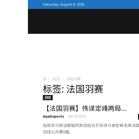
Saturday, August 8, 2026
全
体
育
家
标签
法国羽赛
标签: 法国羽赛
网
羽球
【法国羽赛】伟译定峰两局...
myallsports
-
26/10/2018
吴顺发与赖洁敏联同男双组合苏伟译与谢定峰无缘法
羽球公开赛8强。