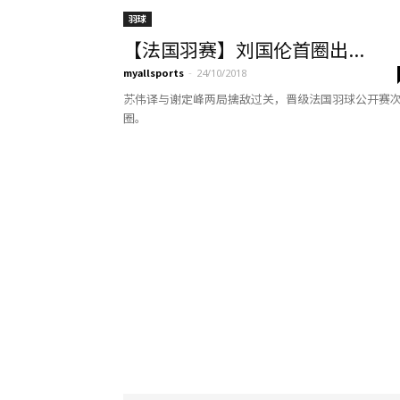
羽球
【法国羽赛】刘国伦首圈出...
myallsports
-
24/10/2018
苏伟译与谢定峰两局擒敌过关，晋级法国羽球公开赛
圈。