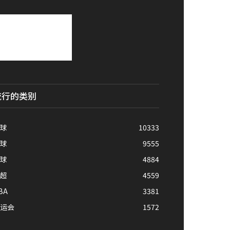
流行的类别
球
10333
球
9555
球
4884
超
4559
BA
3381
运会
1572