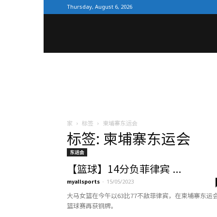
Thursday, August 6, 2026
全
体
育
家
标签
柬埔寨东运会
标签: 柬埔寨东运会
网
东运会
【篮球】14分负菲律宾 ...
myallsports
-
15/05/2023
大马女篮在今午以63比77不敌菲律宾，在柬埔寨东运
篮球赛再获铜牌。