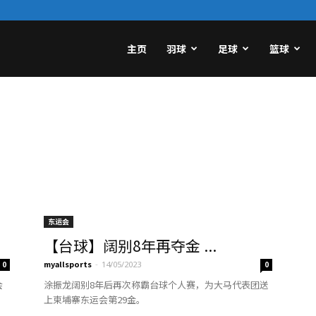
主页
羽球
足球
篮球
东运会
【台球】阔别8年再夺金 ...
myallsports
-
0
14/05/2023
0
会
涂振龙阔别8年后再次称霸台球个人赛，为大马代表团送
上柬埔寨东运会第29金。