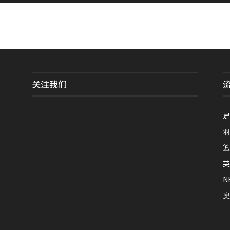
关注我们
全
足
羽
篮
英
N
奥