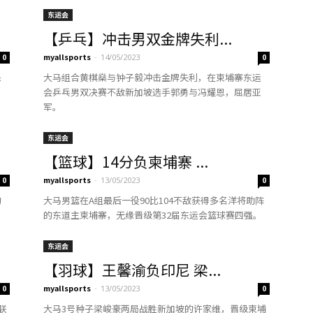
东运会
【乒乓】冲击男双金牌失利...
myallsports
-
0
14/05/2023
0
杀
大马组合黄棋燊与钟子毅冲击金牌失利，在柬埔寨东运
会乒乓男双决赛不敌新加坡选手郭勇与冯耀恩，屈居亚
军。
东运会
【篮球】14分负柬埔寨 ...
myallsports
-
0
13/05/2023
0
韵
大马男篮在A组最后一役90比104不敌获得多名洋将助阵
的东道主柬埔寨，无缘晋级第32届东运会篮球赛四强。
东运会
【羽球】王馨渝负印尼 梁...
myallsports
-
0
13/05/2023
0
联
大马3号种子梁峻豪两局战胜新加坡的许家维，晋级柬埔