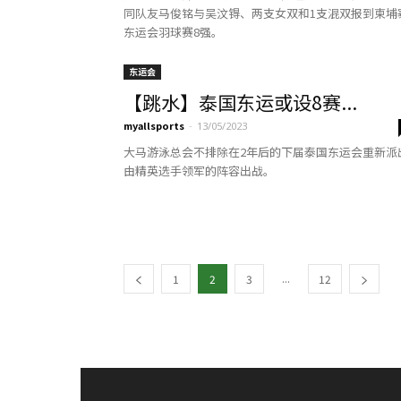
同队友马俊铭与吴汶锝、两支女双和1支混双报到柬埔
东运会羽球赛8强。
东运会
【跳水】泰国东运或设8赛...
myallsports
-
13/05/2023
大马游泳总会不排除在2年后的下届泰国东运会重新派
由精英选手领军的阵容出战。
...
1
2
3
12