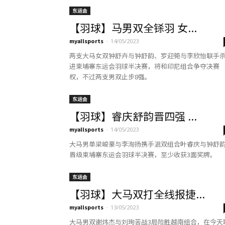
东运会
【羽球】马男双全铩羽 女...
myallsports
-
14/05/2023
两支大马女双钟舒卉与钟舒韵、罗迎箢与李欣怡联手
进柬埔寨东运会羽球半决赛，将和印尼组合争夺决赛
权，不过两支男双止步8强。
东运会
【羽球】睿庆舒韵晋四强 ...
myallsports
-
14/05/2023
大马男单梁峻豪与李洵扬携手混双组合叶睿庆与钟舒
晋级柬埔寨东运会羽球半决赛，至少收获3面奖牌。
东运会
【羽球】大马双打全线报捷...
myallsports
-
13/05/2023
大马男双谢炜杰与刘珣苦战3局险胜越南组合，在今天