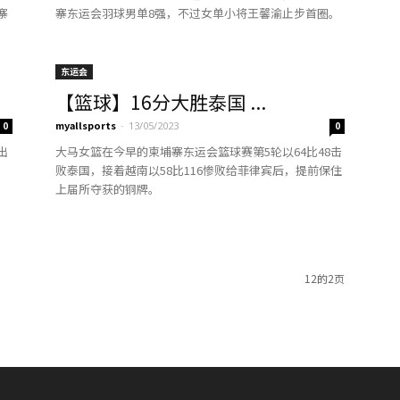
寨
寨东运会羽球男单8强，不过女单小将王馨渝止步首圈。
东运会
【篮球】16分大胜泰国 ...
myallsports
-
0
13/05/2023
0
出
大马女篮在今早的柬埔寨东运会篮球赛第5轮以64比48击
败泰国，接着越南以58比116惨败给菲律宾后，提前保住
上届所夺获的铜牌。
12的2页