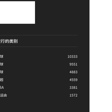
流行的类别
球
10333
球
9551
球
4883
超
4559
BA
3381
运会
1572