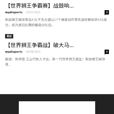
【世界狮王争霸赛】战鼓响...
myallsports
-
25/07/2025
0
新加坡艺威体育会A 队不负众望以17个难度动作零失误完美收获9.55高
分，成为首日比赛的最高分队伍，
其他
【世界狮王争霸战】破大马...
myallsports
-
06/08/2023
0
报道：陈绛雪 江山代有人才出，新一代世界狮王诞生！新加坡艺威体
育...