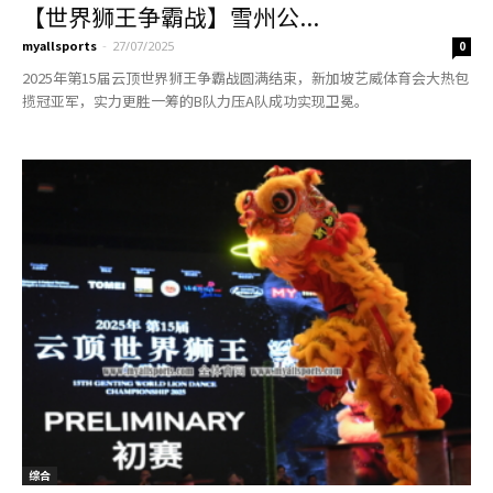
【世界狮王争霸战】雪州公...
myallsports
-
27/07/2025
0
2025年第15届云顶世界狮王争霸战圆满结束，新加坡艺威体育会大热包
揽冠亚军，实力更胜一筹的B队力压A队成功实现卫冕。
综合