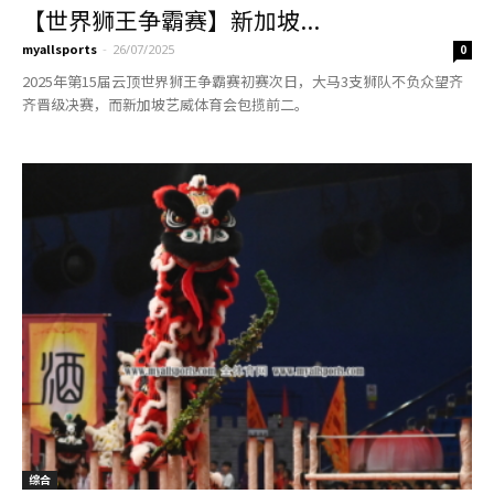
【世界狮王争霸赛】新加坡...
myallsports
-
26/07/2025
0
2025年第15届云顶世界狮王争霸赛初赛次日，大马3支狮队不负众望齐
齐晋级决赛，而新加坡艺威体育会包揽前二。
综合