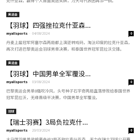
克什亚森，赢得个人首面奥运奖牌，为大马代表团再添一铜。
奥运会
【羽球】四强挫拉克什亚森...
myallsports
-
04/08/2024
0
丹麦上届冠军阿塞尔森两局都上演逆转戏码，淘汰印度的拉克什亚森，
再次打进巴黎奥运会羽球男单决赛，和泰国世界冠军昆拉沃交锋。
奥运会
【羽球】中国男单全军覆没...
myallsports
-
03/08/2024
0
巴黎奥运会男单8强吹冷风，头号种子石宇奇两局直落惨败给泰国世界
冠军昆拉沃，无缘晋级半决赛，中国男单全军覆没。
羽球
【瑞士羽赛】3局负拉克什...
myallsports
-
20/03/2024
0
大马国羽男单梁峻豪奋战3局不敌拉克什亚森，无力在瑞士羽球公开赛