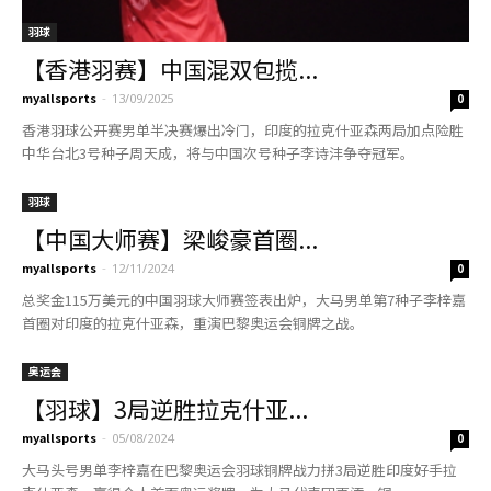
羽球
【香港羽赛】中国混双包揽...
myallsports
-
13/09/2025
0
香港羽球公开赛男单半决赛爆出冷门，印度的拉克什亚森两局加点险胜
中华台北3号种子周天成，将与中国次号种子李诗沣争夺冠军。
羽球
【中国大师赛】梁峻豪首圈...
myallsports
-
12/11/2024
0
总奖金115万美元的中国羽球大师赛签表出炉，大马男单第7种子李梓嘉
首圈对印度的拉克什亚森，重演巴黎奥运会铜牌之战。
奥运会
【羽球】3局逆胜拉克什亚...
myallsports
-
05/08/2024
0
大马头号男单李梓嘉在巴黎奥运会羽球铜牌战力拼3局逆胜印度好手拉