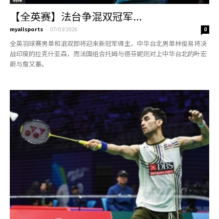
【全英赛】法台争混双冠军...
myallsports
-
07/03/2026
0
全英羽球赛男单和混双即将迎来新冠军得主，中华台北男单林俊易将决
战印度的拉克什亚森，而法国组合托姆与德芬妮则对上中华台北的叶宏
蔚与詹又蓁。