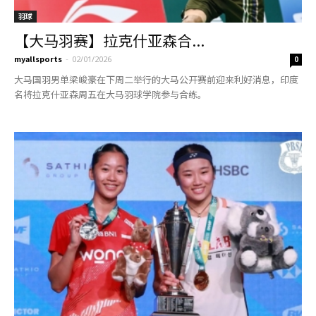
羽球
【大马羽赛】拉克什亚森合...
myallsports
-
02/01/2026
0
大马国羽男单梁峻豪在下周二举行的大马公开赛前迎来利好消息，印度
名将拉克什亚森周五在大马羽球学院参与合练。