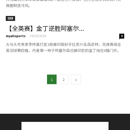
首圈制造冷风。
羽球
【全英赛】金丁逆胜阿塞尔...
myallsports
-
16/03/2024
0
大马头号男单李梓嘉打足3局被印度好手拉克什亚森逆转，无缘晋级全
英羽球赛四强，丹麦第一种子阿塞尔森也被印尼的金丁挡在8强门外。
1
2