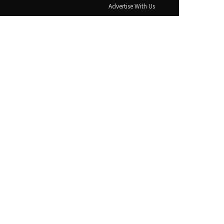
Advertise With Us