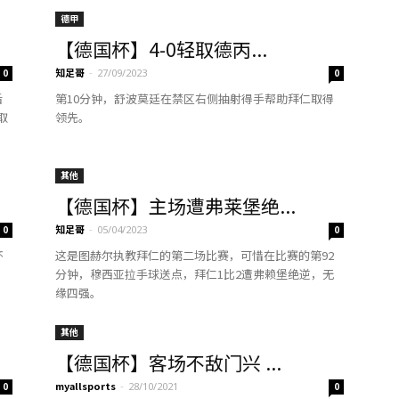
德甲
【德国杯】4-0轻取德丙...
知足哥
-
0
27/09/2023
0
后
第10分钟，舒波莫廷在禁区右侧抽射得手帮助拜仁取得
取
领先。
其他
【德国杯】主场遭弗莱堡绝...
知足哥
-
0
05/04/2023
0
杯
这是图赫尔执教拜仁的第二场比赛，可惜在比赛的第92
分钟，穆西亚拉手球送点，拜仁1比2遭弗赖堡绝逆，无
缘四强。
其他
【德国杯】客场不敌门兴 ...
myallsports
-
0
28/10/2021
0