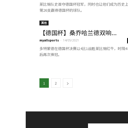
莱比锡队史首夺德国杯冠军，同时也让他们成为历史
第26支赢得德国杯的球队。
其他
【德国杯】桑乔哈兰德双响...
myallsports
-
14/05/2021
多特蒙德在德国杯决赛以4比1战胜莱比锡红牛，时隔4
后再次捧冠。
1
2