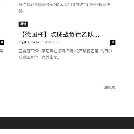
上
拜仁慕尼黑德国杯第2轮客场0比5惨败给门兴格拉德巴
赫。
其他
【德国杯】点球战负德乙队...
myallsports
-
0
14/01/2021
0
年
卫冕冠军拜仁慕尼黑在德国杯第2轮不敌德乙第3的荷尔
斯泰因基尔，意外出局。
2的1页