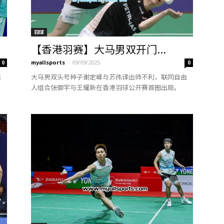
羽球
【香港羽赛】大马男双开门...
myallsports
-
0
09/09/2025
0
陈
大马男双头号种子谢定峰与苏伟译出师不利，联同自由
人组合张御宇与王耀新在香港羽球公开赛首圈出局。