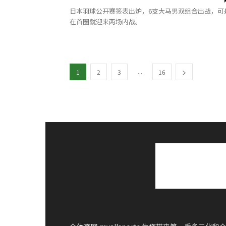
日本羽球公开赛签表出炉，6支大马男双组合出战，可
在首圈就迎来两场内战。
...
1
2
3
16