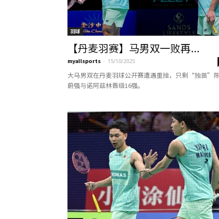
羽球
【丹麦羽赛】马男双一败再...
myallsports
-
15/10/2025
大马男双在丹麦羽球公开赛遭遇重挫，只剩“独苗”
蔚强与诺阿兹林晋级16强。