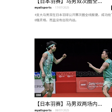
【日本羽赛】马男双次圈全...
myallsports
-
17/07/2025
4支大马男双在日本羽球公开赛次圈全线报捷，成功抢
8强资格，而且没有出现内战。
羽球
【日本羽赛】马男双两场内...
myallsports
-
08/07/2025