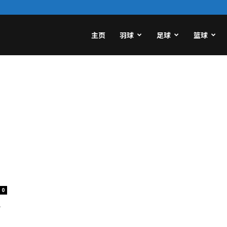
主页
羽球
足球
篮球
0
尼