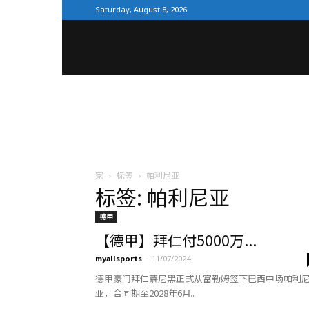
Saturday, August 8, 2026
全
体
育
家
标签
帕利尼亚
标签: 帕利尼亚
网
德甲
【德甲】拜仁付5000万...
myallsports
-
11/07/2024
德甲豪门拜仁慕尼黑正式从富勒姆签下巴西中场帕利
亚，合同期至2028年6月。