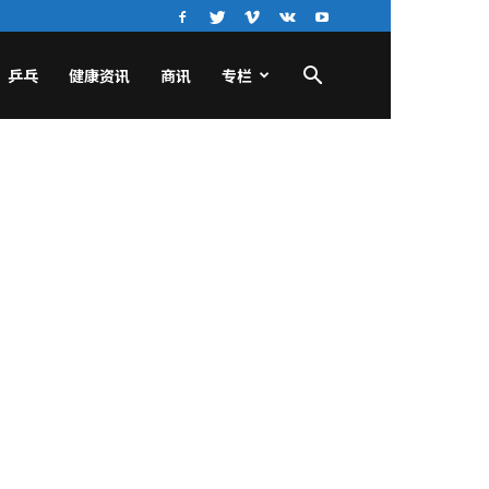
乒乓
健康资讯
商讯
专栏