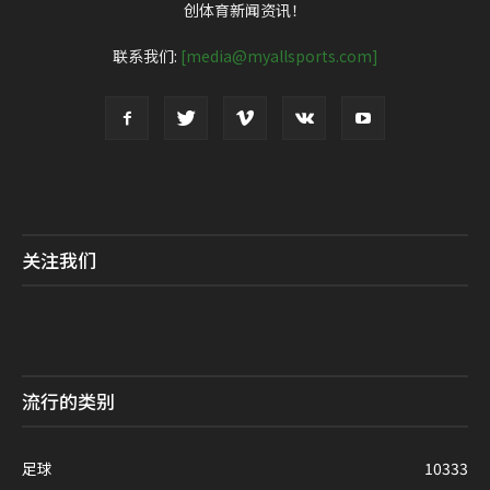
创体育新闻资讯！
联系我们:
[media@myallsports.com]
关注我们
流行的类别
足球
10333