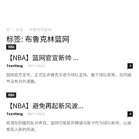
家
标签
布鲁克林篮网
标签: 布鲁克林篮网
NBA
【NBA】篮网官宣新帅 ...
TeenYang
-
10/11/2022
0
篮网官方宣布，正式任命雅克沃恩为球队主帅。基于球队政策，合同细
节没有对外透露。
NBA
【NBA】避免再起新风波...
TeenYang
-
08/11/2022
0
有潜在的强烈反对声音，篮网可能放弃聘请乌度卡作为球队新帅，以避
免陷入新的风波。