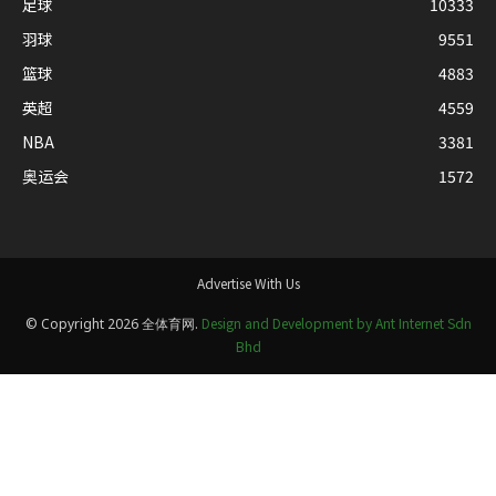
足球
10333
羽球
9551
篮球
4883
英超
4559
NBA
3381
奥运会
1572
Advertise With Us
Design and Development by Ant Internet Sdn
© Copyright 2026 全体育网.
Bhd