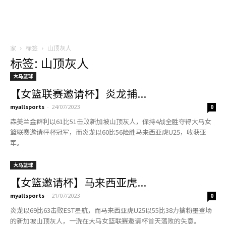
家
标签
山顶灰人
标签: 山顶灰人
大马篮球
【女篮联赛邀请杯】炎龙捕...
myallsports
-
24/07/2023
0
森美兰金群利以61比51击败新加坡山顶灰人，保持4战全胜夺得大马女
篮联赛邀请枰杯冠军，而炎龙以60比56险胜马来西亚虎U25，收获亚
军。
大马篮球
【女篮邀请杯】马来西亚虎...
myallsports
-
21/07/2023
0
炎龙以69比63击败EST星航，而马来西亚虎U25以55比38力擒粉墨登场
的新加坡山顶灰人，一洗在大马女篮联赛邀请杯首天落败的失意。