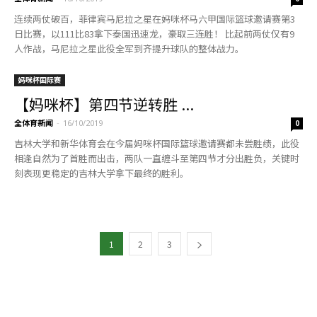
1
2
3