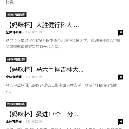
比赛。
妈咪杯国际赛
【妈咪杯】大胜健行科大 ...
全体育新闻
-
19/10/2019
0
马尼拉之星以100比76力挫中华台北健行科技大学，和妈咪杯马六甲国
际篮球邀请赛冠军只有一步之差。
妈咪杯国际赛
【妈咪杯】马六甲挫吉林大...
全体育新闻
-
18/10/2019
0
马六甲篮球俱乐部以74比62击败中国吉林大学，收获他们的第3场胜
利。
妈咪杯国际赛
【妈咪杯】飙进17个三分...
全体育新闻
-
16/10/2019
0