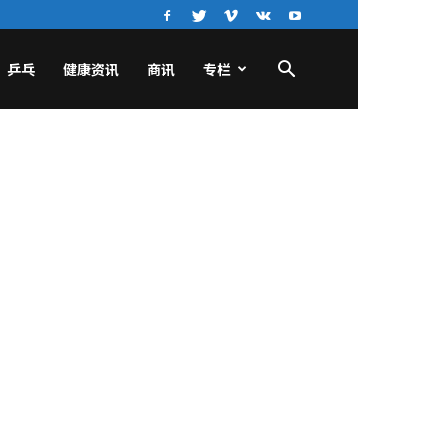
乒乓
健康资讯
商讯
专栏