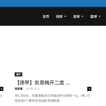
主页
羽球
足球
篮球
德甲
【德甲】凯恩梅开二度 ...
知足哥
-
0
28/08/2023
0
3
拜仁积6分，依靠净胜球优势重返积分榜第一位。拜仁已
经连续5个赛季主场战胜奥格斯堡。