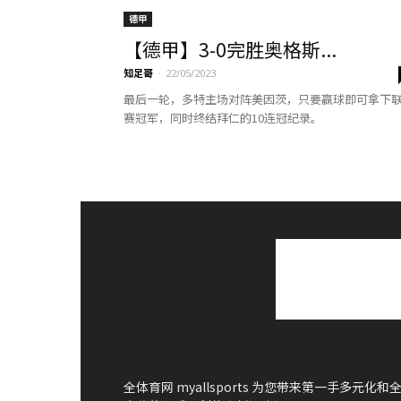
德甲
【德甲】3-0完胜奥格斯...
知足哥
-
22/05/2023
最后一轮，多特主场对阵美因茨，只要赢球即可拿下
赛冠军，同时终结拜仁的10连冠纪录。
全体育网 myallsports 为您带来第一手多元化和