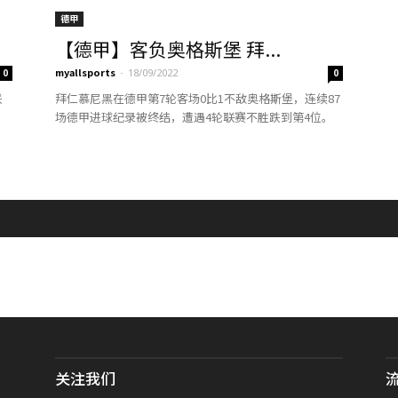
德甲
【德甲】客负奥格斯堡 拜...
myallsports
-
0
18/09/2022
0
联
拜仁慕尼黑在德甲第7轮客场0比1不敌奥格斯堡，连续87
场德甲进球纪录被终结，遭遇4轮联赛不胜跌到第4位。
关注我们
全