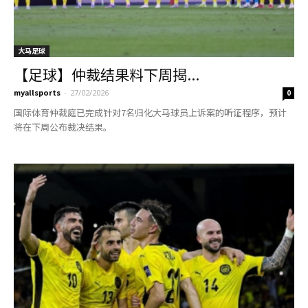
大马足球
【足球】仲裁结果料下周揭...
myallsports
-
27/02/2026
0
国际体育仲裁庭已完成针对7名归化大马球员上诉案的听证程序，预计
将在下周公布裁决结果。