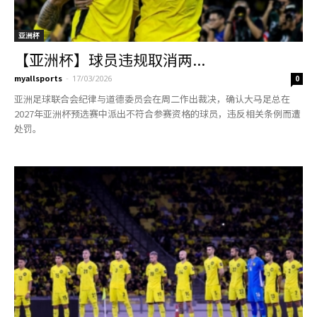
亚洲杯
【亚洲杯】球员违规取消两...
myallsports
-
17/03/2026
0
亚洲足球联合会纪律与道德委员会在周二作出裁决，确认大马足总在
2027年亚洲杯预选赛中派出不符合参赛资格的球员，违反相关条例而遭
处罚。