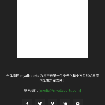
全体育网 myallsports 为您带来第一手多元化和全方位的优质原
创体育新闻资讯！
联系我们:
[media@myallsports.com]