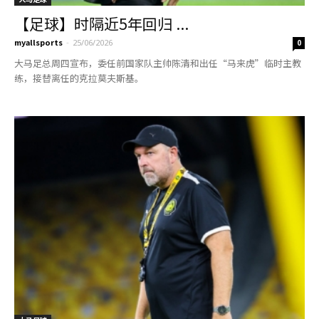
【足球】时隔近5年回归 ...
myallsports
-
25/06/2026
0
大马足总周四宣布，委任前国家队主帅陈清和出任“马来虎”临时主教
练，接替离任的克拉莫夫斯基。