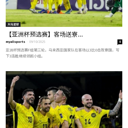
大马足球
【亚洲杯预选赛】客场送寮...
myallsports
-
09/10/2025
0
亚洲杯预选赛F组第三轮，马来西亚国家队在客场以3比0击败寮国，写
下3连胜继续领跑小组。