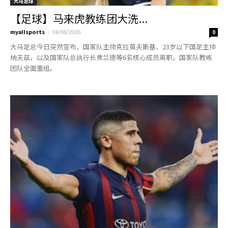
大马足球
【足球】马来虎教练团大洗...
myallsports
-
18/06/2026
0
大马足总今日突然宣布，国家队主帅克拉莫夫斯基、23岁以下国足主帅
纳夫兹，以及国家队总执行长弗兰德等6名核心成员离职，国家队教练
团队全面重组。