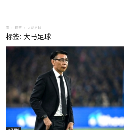
家
标签
大马足球
标签: 大马足球
大马足球