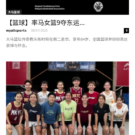
大马篮球
【篮球】率马女篮9夺东运...
myallsports
-
08/07/2025
0
大马篮坛传奇教头陈时和在周二逝世，享年84岁，全国篮球界纷纷表达
哀悼与怀念。