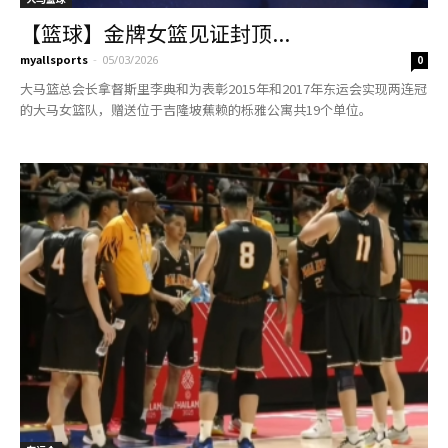
【篮球】金牌女篮见证封顶...
myallsports
-
05/03/2026
0
大马篮总会长拿督斯里李典和为表彰2015年和2017年东运会实现两连冠
的大马女篮队，赠送位于吉隆坡蕉赖的栎雅公寓共19个单位。