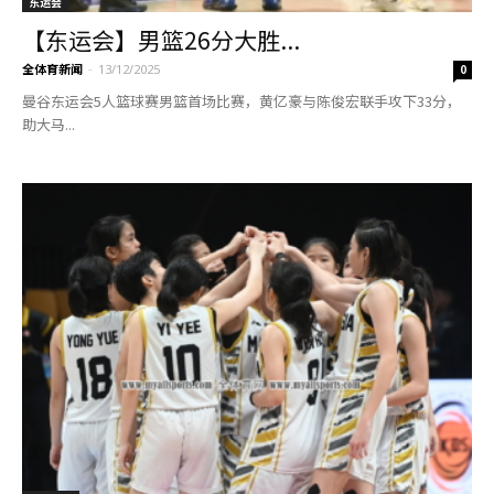
东运会
【东运会】男篮26分大胜...
全体育新闻
-
13/12/2025
0
曼谷东运会5人篮球赛男篮首场比赛，黄亿豪与陈俊宏联手攻下33分，
助大马...