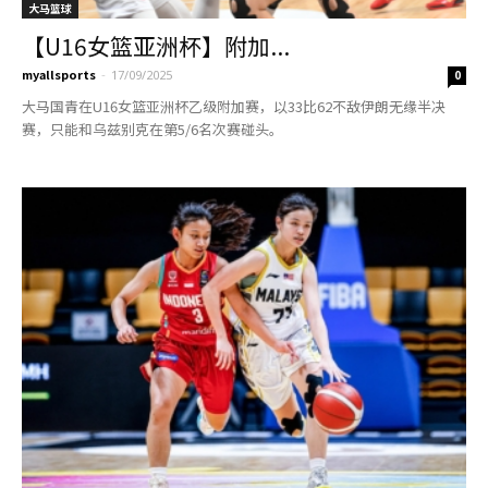
大马篮球
【U16女篮亚洲杯】附加...
myallsports
-
17/09/2025
0
大马国青在U16女篮亚洲杯乙级附加赛，以33比62不敌伊朗无缘半决
赛，只能和乌兹别克在第5/6名次赛碰头。