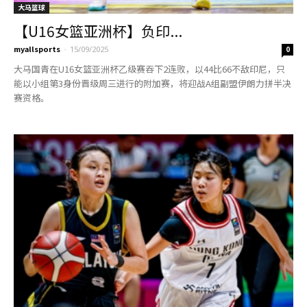
大马篮球
【U16女篮亚洲杯】负印...
myallsports
-
15/09/2025
0
大马国青在U16女篮亚洲杯乙级赛吞下2连败，以44比66不敌印尼，只
能以小组第3身份晋级周三进行的附加赛，将迎战A组副盟伊朗力拼半决
赛资格。