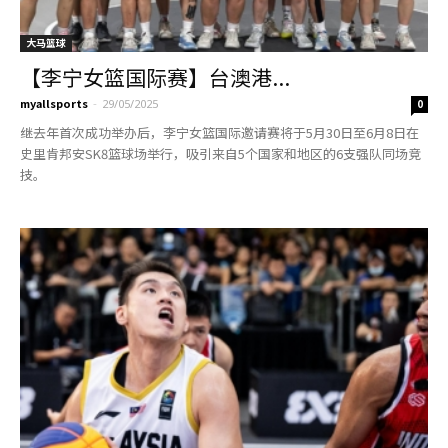
大马篮球
【李宁女篮国际赛】台澳港...
myallsports
-
29/05/2025
0
继去年首次成功举办后，李宁女篮国际邀请赛将于5月30日至6月8日在
史里肯邦安SK8篮球场举行，吸引来自5个国家和地区的6支强队同场竞
技。