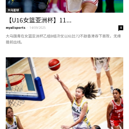
大马篮球
【U16女篮亚洲杯】11...
myallsports
-
14/09/2025
0
大马国青在女篮亚洲杯乙组B组次仗以61比72不敌香港吞下首败，无缘
提前出线。