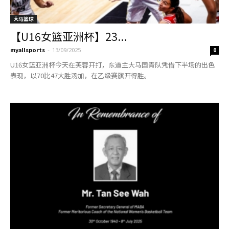
大马篮球
【U16女篮亚洲杯】23...
myallsports
-
13/09/2025
0
U16女篮亚洲杯今天在芙蓉开打，东道主大马国青队凭借下半场的出色
表现，以70比47大胜汤加，在乙级赛旗开得胜。