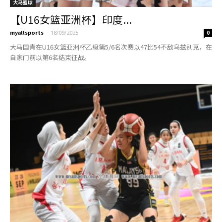
大马篮球
【U16女篮亚洲杯】印度...
myallsports
-
18/09/2025
0
大马国青在U16女篮亚洲杯乙级第5/6名次赛以47比54不敌乌兹别克，在
自家门前以第6名结束征战。