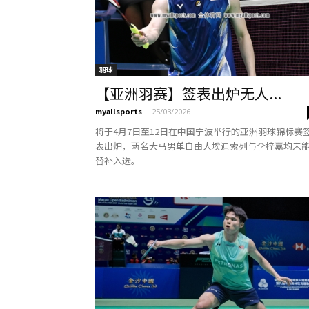
羽球
【亚洲羽赛】签表出炉无人...
myallsports
-
25/03/2026
将于4月7日至12日在中国宁波举行的亚洲羽球锦标赛
表出炉，两名大马男单自由人埃迪索列与李梓嘉均未
替补入选。