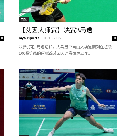
羽球
【艾因大师赛】决赛3局遭...
myallsports
-
0
05/10/2025
0
，
决赛打足3局遭逆转，大马男单自由人埃迪索列在超级
100赛等级的阿联酋艾因大师赛屈居亚军。