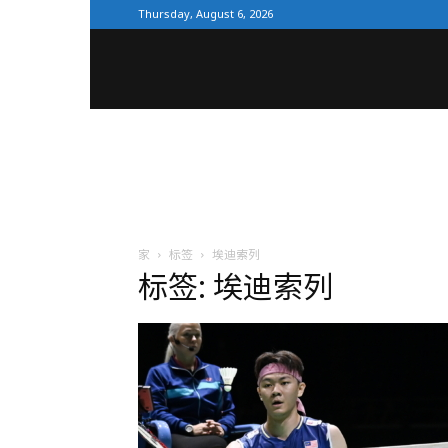
Thursday, August 6, 2026
全
体
育
家
标签
埃迪索列
标签: 埃迪索列
网