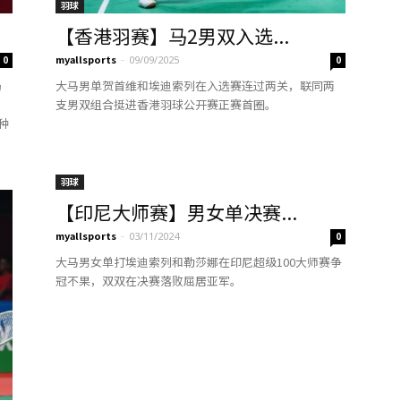
羽球
【香港羽赛】马2男双入选...
myallsports
-
0
09/09/2025
0
局
大马男单贺首维和埃迪索列在入选赛连过两关，联同两
，
支男双组合挺进香港羽球公开赛正赛首圈。
种
羽球
【印尼大师赛】男女单决赛...
myallsports
-
03/11/2024
0
大马男女单打埃迪索列和勒莎娜在印尼超级100大师赛争
冠不果，双双在决赛落败屈居亚军。