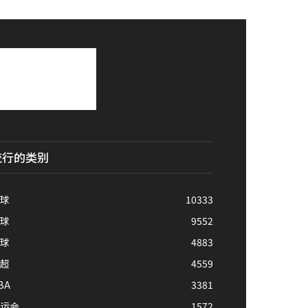
流行的类别
球
10333
球
9552
球
4883
超
4559
BA
3381
运会
1572