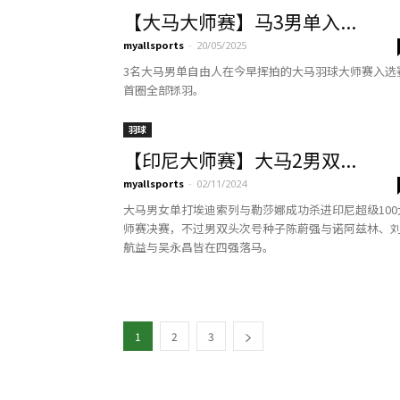
【大马大师赛】马3男单入...
myallsports
-
20/05/2025
3名大马男单自由人在今早挥拍的大马羽球大师赛入选
首圈全部铩羽。
羽球
【印尼大师赛】大马2男双...
myallsports
-
02/11/2024
大马男女单打埃迪索列与勒莎娜成功杀进印尼超级100
师赛决赛，不过男双头次号种子陈蔚强与诺阿兹林、
航益与吴永昌皆在四强落马。
1
2
3