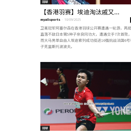
羽球
【香港羽赛】埃迪淘汰戚又...
myallsports
-
10/09/2025
卫冕冠军阿塞尔森在香港羽球公开赛遭遇一轮游，两
直落不敌日本第5种子奈良冈功大，遭遇交手7次首败
而大马男单自由人埃迪索列成功挺进16强挑战法国6号
子克里斯托波波夫。
羽球