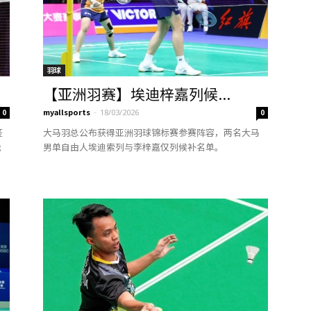
羽球
【亚洲羽赛】埃迪梓嘉列候...
myallsports
-
0
18/03/2026
0
签
大马羽总公布获得亚洲羽球锦标赛参赛阵容，两名大马
能
男单自由人埃迪索列与李梓嘉仅列候补名单。