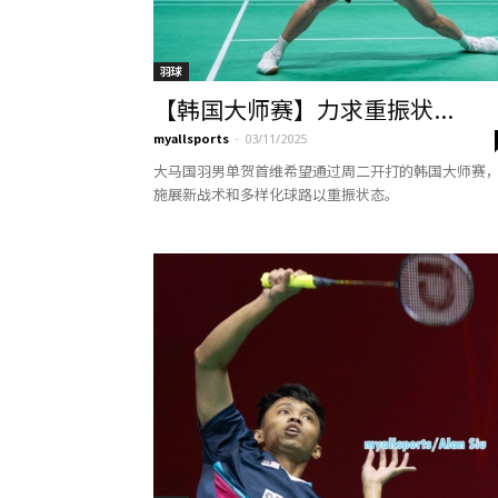
羽球
【韩国大师赛】力求重振状...
myallsports
-
03/11/2025
大马国羽男单贺首维希望通过周二开打的韩国大师赛
施展新战术和多样化球路以重振状态。