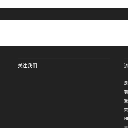
关注我们
全
足
羽
篮
英
N
奥