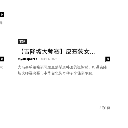
0
赛
羽球
【吉隆坡大师赛】皮查蒙女...
myallsports
-
0
04/11/2023
0
大
大马男单梁峻豪两局直落杀退韩国的崔智勋，打进吉隆
刘
坡大师赛决赛与中华台北头号种子李佳豪争冠。
3的1页