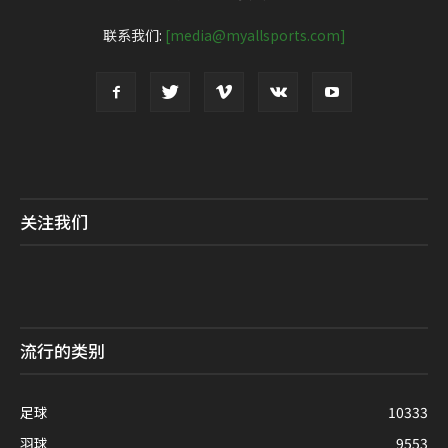
联系我们:
[media@myallsports.com]
关注我们
流行的类别
足球
10333
羽球
9553