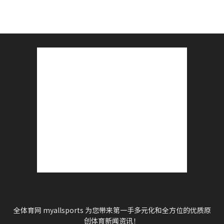
全体育网 myallsports 为您带来第一手多元化和全方位的优质原
创体育新闻资讯！