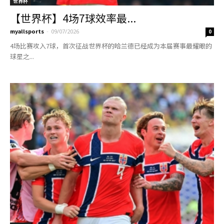
世界杯
【世界杯】4场7球效率最...
myallsports
-
09/07/2026
0
4场比赛攻入7球，首次征战世界杯的哈兰德已经成为本届赛事最耀眼的
球星之...