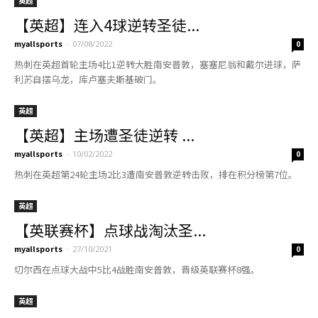
【英联赛杯】点球战淘汰圣...
myallsports
-
27/10/2021
0
切尔西在点球大战中5比4战胜南安普敦，晋级英联赛杯8强。
英超
【英超】马内蒂亚戈破门 ...
myallsports
-
09/05/2021
0
马内和蒂亚戈进球，利物浦英超第35轮主场2比0取胜南安普敦，仍距积
分榜前四6分。
英超
【英超】客场踢和圣徒 蓝...
myallsports
-
01/05/2021
0
莱斯特城在英超第34轮客场1比1战平南安普敦，积63分排在英超积分榜
第3位。