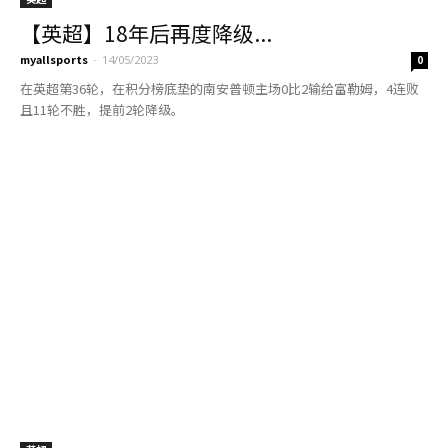
英超
【英超】菲米破门努涅斯双...
myallsports
-
13/11/2022
0
菲尔米诺破门、努涅斯双响，利物浦在英超第16轮主场3比1击败南安普
敦，取得各项赛事4连胜。
英超
【英超】南安普敦换帅 哈...
myallsports
-
07/11/2022
0
英超球队南安普敦官宣主帅哈森许特尔下课。