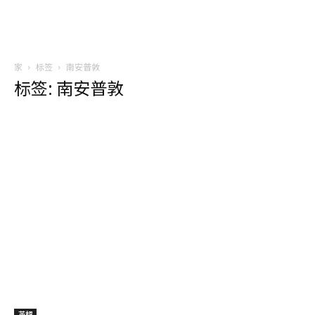
家
标签
南安普敦
标签: 南安普敦
英超
【英超】18年后再度降级...
myallsports
-
14/05/2023
0
在英超第36轮，在积分榜底垫的南安普顿主场0比2输给富勒姆，4连败
且11轮不胜，提前2轮降级。