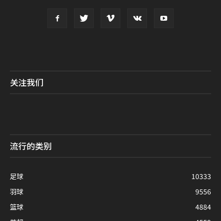
足球
10333
羽球
9556
篮球
4884
英超
4559
NBA
3381
奥运会
1572
Advertise With Us
Design and Development by Ant Internet Sdn
© Copyright 2026 全体育网.
Bhd