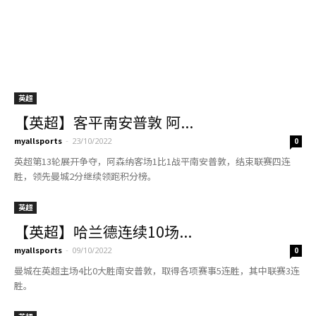
【英超】哈兰德连续10场...
myallsports
-
09/10/2022
0
曼城在英超主场4比0大胜南安普敦，取得各项赛事5连胜，其中联赛3连
胜。
英超
【英超】连入4球逆转圣徒...
myallsports
-
07/08/2022
0
热刺在英超首轮主场4比1逆转大胜南安普敦，塞塞尼翁和戴尔进球，萨
利苏自摆乌龙，库卢塞夫斯基破门。
英超
【英超】主场遭圣徒逆转 ...
myallsports
-
10/02/2022
0
热刺在英超第24轮主场2比3遭南安普敦逆转击败，排在积分榜第7位。
英超