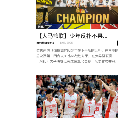
MBL
【大马篮联】少年反扑不果...
myallsports
-
11/01/2025
柔佛南虎顶住槟城昇阳少年在下半场的反扑，在今晚
总决赛第二回合以83比66战胜对手，在大马篮联赛
（MBL）男子决赛以总成绩2比0告捷，队史首次夺冠