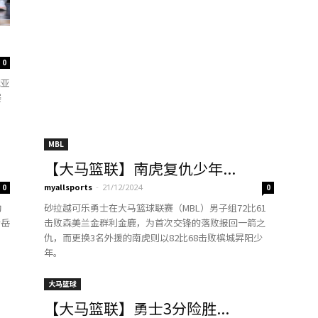
0
冠亚
赛
MBL
【大马篮联】南虎复仇少年...
myallsports
-
0
21/12/2024
0
助
砂拉越可乐勇士在大马篮球联赛（MBL）男子组72比61
冷岳
击败森美兰金群利金鹿，为首次交锋的落败报回一箭之
。
仇，而更换3名外援的南虎则以82比68击败槟城昇阳少
年。
大马篮球
【大马篮联】勇士3分险胜...