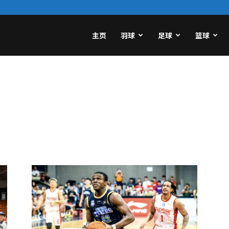
主页
羽球
足球
篮球