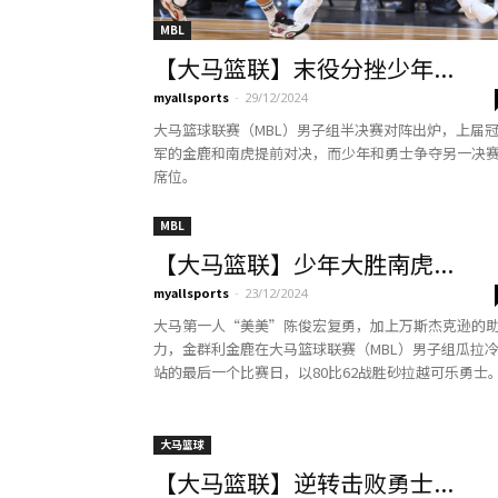
MBL
【大马篮联】末役分挫少年...
myallsports
-
29/12/2024
大马篮球联赛（MBL）男子组半决赛对阵出炉，上届
军的金鹿和南虎提前对决，而少年和勇士争夺另一决
席位。
MBL
【大马篮联】少年大胜南虎...
myallsports
-
23/12/2024
大马第一人“美美”陈俊宏复勇，加上万斯杰克逊的
力，金群利金鹿在大马篮球联赛（MBL）男子组瓜拉
站的最后一个比赛日，以80比62战胜砂拉越可乐勇士
大马篮球
【大马篮联】逆转击败勇士...