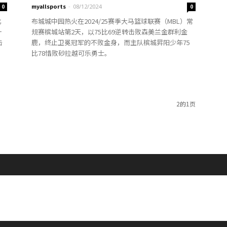
myallsports
-
0
08/12/2024
0
比
布城城中园热火在2024/25赛季大马篮球联赛（MBL）常
一
规赛槟城站第2天，以75比69逆转击败森美兰金群利金
击
鹿，终止卫冕冠军的不败金身，而主队槟城昇阳少年75
比78惜败砂拉越可乐勇士。
2的1页