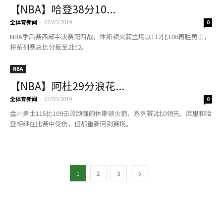
【NBA】哈登38分10...
全体育新闻
-
07/05/2019
0
NBA季后赛西部半决赛第四战，休斯顿火箭主场以112比108再胜勇士，
将系列赛总比分扳至2比2。
NBA
【NBA】阿杜29分浪花...
全体育新闻
-
01/05/2019
0
金州勇士115比109击败顽强的休斯顿火箭，系列赛2比0领先。库里和哈
登相继在比赛中受伤，但都重新回到赛场。
1
2
3